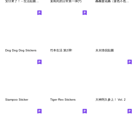
安仔來了！－生活貼圖第一彈
某島民的日常第一彈(?)
轟轟愛花轟（要色不色篇）
Dog Dog Dog Stickers
竹本生活 第2彈!
夫夫情侶貼圖
Siampoo Sticker
Tiger Rex Stickers
大神阿久参上！ Vol. 2