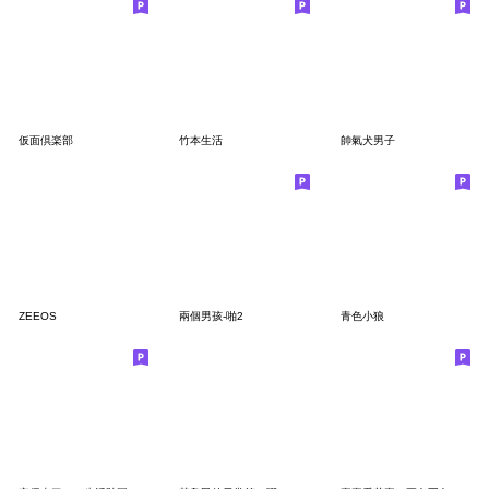
仮面倶楽部
竹本生活
帥氣犬男子
ZEEOS
兩個男孩-啪2
青色小狼