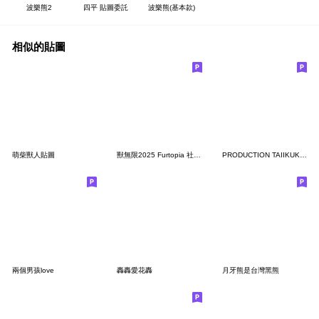
波樂熊2
四平 貼圖委託
波樂熊(基本款)
相似的貼圖
萌柴獸人貼圖
獸無限2025 Furtopia 社畜貼圖
PRODUCTION TAIIKUKAN STICKER 2025
兩個男孩love
轟轟愛花轟
月牙熊是台灣黑熊