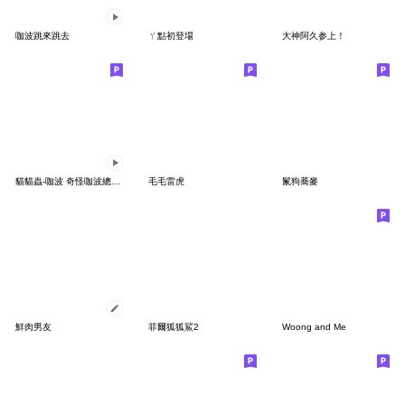
咖波跳來跳去
ㄚ點初登場
大神阿久参上！
貓貓蟲-咖波 奇怪咖波總動員
毛毛雷虎
鬣狗蕎麥
鮮肉男友
菲爾狐狐鯊2
Woong and Me