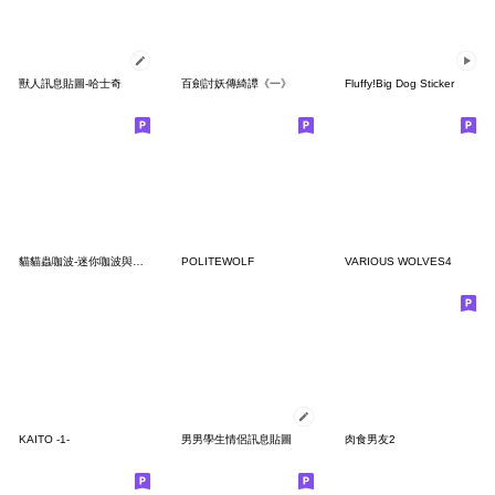
獸人訊息貼圖-哈士奇
百劍討妖傳綺譚《一》
Fluffy!Big Dog Sticker
貓貓蟲咖波-迷你咖波與手手
POLITEWOLF
VARIOUS WOLVES4
KAITO -1-
男男學生情侶訊息貼圖
肉食男友2