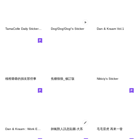
TamaColle Daily Stickers Vol.1
Dog!Dog!Dog!'s Sticker
Dan & Kraam Vol.1
椪柑爺爺的損友那些事
焦糖狼狼_修訂版
Nikiciy's Sticker
Dan & Kraam : Work Edition
帥氣獸人訊息貼圖-犬系
毛毛雷虎 再來一發