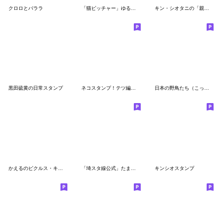
クロロとバララ
「猫ピッチャー」ゆる～いスタンプ[再販]
キン・シオタニの「親とはぐれた人面犬」
黒田硫黄の日常スタンプ
ネコスタンプ！テツ編 コロコロ毛玉日記
日本の野鳥たち（こってり）
かえるのピクルス・キッチン
「埼スタ線公式」たまさぶろうスタンプ
キンシオスタンプ