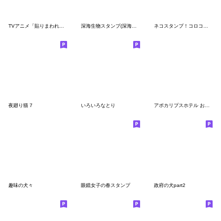
TVアニメ「貼りまわれ！こいぬ」
深海生物スタンプ(深海のゆかいな仲間たち)
ネコスタンプ！コロコロ毛玉日記 ケダマ編
夜廻り猫 7
いろいろなとり
アポカリプスホテル おもてなしスタンプ2
趣味の犬々
眼鏡女子の春スタンプ
政府の犬part2