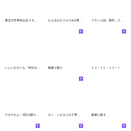
東北大学周年記念スタンプ
かえるのピクルス&小黑熊Wawaちゃん
フランス語。新年。クリスマス。
いしいひさいち「ROCA」シリーズ
夜廻り猫５
トリ・トリ・トリ！！
ケダマだよ！3匹の猫スタンプがでたよー！
キン・シオタニの丁寧なことばシリーズ
夜廻り猫 6