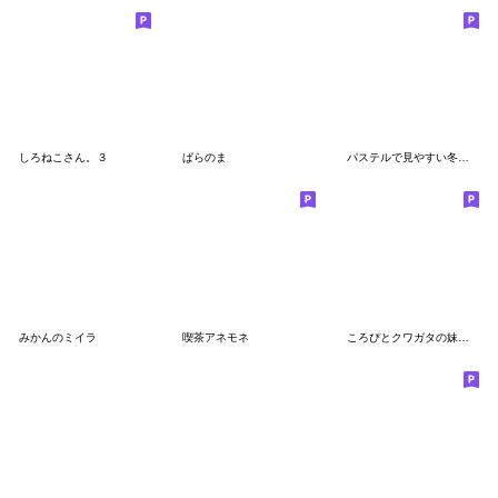
しろねこさん。３
ぱらのま
パステルで見やすい冬のすやはむスタンプ
みかんのミイラ
喫茶アネモネ
ころぴとクワガタの妹スタンプ