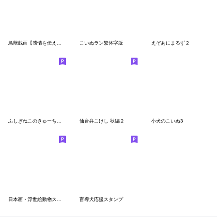
鳥獣戯画【感情を伝えるの巻】
こいぬラン繁体字版
えぞあにまるず２
ふしぎねこのきゅーちゃん
仙台弁こけし 秋編２
小犬のこいぬ3
日本画・浮世絵動物スタンプ
盲導犬応援スタンプ