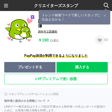
クリエイターズスタンプ
トレンド検索ワードで新しいスタンプに
出会えるかも！
調布市立図書館公式キャラ☆じろ第２
弾
調布市立図書館
￥190
53
1%還元
PayPay決済が利用できるようになりました
プレゼントする
購入する
LYPプレミアムで使い放題
スタンプアレンジ/デコレーションに対応
制作者に提供される情報について
LINEヤフー株式会社はスタンプ/絵文字/着せかえ制作者への売上レポートの提供の
ために、お客様の購入情報を利用します。