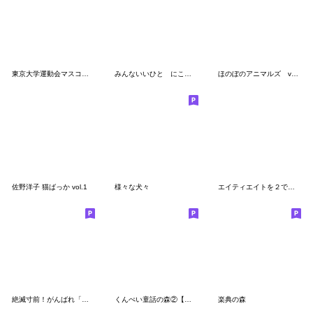
東京大学運動会マスコット「イチ公」
みんないいひと にこまるスタンプ２
ほのぼのアニマルズ vol.11
佐野洋子 猫ばっか vol.1
様々な犬々
エイティエイトを２でわって
絶滅寸前！がんばれ「シマアオジ」スタンプ
くんぺい童話の森②【吹き出し】
楽典の森