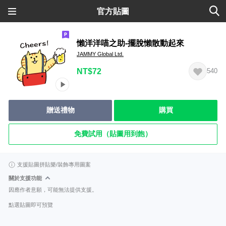
官方貼圖
懶洋洋喵之助-擺脫懶散動起來
JAMMY Global Ltd.
NT$72
540
贈送禮物
購買
免費試用（貼圖用到飽）
支援貼圖拼貼樂/裝飾專用圖案
關於支援功能
因應作者意願，可能無法提供支援。
點選貼圖即可預覽