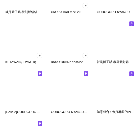
就是醬子喵-復刻版貓貓
Cat of a bad face 20
GOROGORO NYANSUKE (revival)
KETAWAN(SUMMER)
Rabbit100% Kansaiben animation 2026
就是醬子喵-恭喜發財篇
[Resale]GOROGORO NYANSUKE collab 6
GOROGORO NYANSUKE (unmotivated)
隨意組合！卡娜赫拉的Piske和Usagi