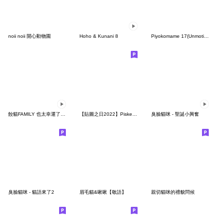
noii noii 開心動物園
Hoho & Kunani 8
Piyokomame 17(Unmotivated)
餃貓FAMILY 也太幸運了吧！
【貼圖之日2022】Piske和Usagi
臭臉貓咪 - 聖誕小興奮
臭臉貓咪 - 貓語來了2
眉⽑貓&啾啾【敬語】
親切貓咪的禮貌問候