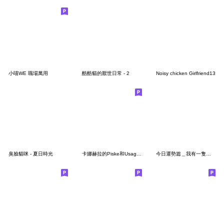
小喵WE 職場萬用
酷酷貓的厭世日常 - 2
Noisy chicken Girlfriend13
臭臉貓咪 - 夏日時光
卡娜赫拉的Piske和Usagi 實用篇
今日運勢篇＿我有一隻招財貓 第二彈