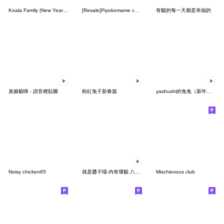
Koala Family (New Year's Holidays)
[Resale]Piyokomame collaboration 2
有貓的每一天都是幸福的
臭臉貓咪 - 諧音梗貼圖
粉紅兔子新春篇
yashushi的兔兔（新年快樂）
Noisy chicken65
就是醬子喵-內有壞貓 八七來過招
Mischievous club