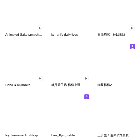
Animated Sakuyamachocojiro
kunani's daily lives
臭臉貓咪 - 難以駕馭
Hoho & Kunani 6
就是醬子喵-貓貓來襲
細長貓貓2
Piyokomame 16 (Response)
Low_flying rabbit
上班族！迷你平戈寶寶