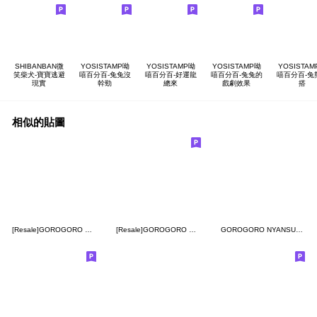
SHIBANBAN微
YOSISTAMP呦
YOSISTAMP呦
YOSISTAMP呦
YOSISTAM
笑柴犬-寶寶逃避
嘻百分百-兔兔沒
嘻百分百-好運龍
嘻百分百-兔兔的
嘻百分百-兔
現實
幹勁
總來
戲劇效果
搭
相似的貼圖
[Resale]GOROGORO NYANSUKE collab 7
[Resale]GOROGORO NYANSUKE collab 5
GOROGORO NYANSUKE (DAILY RESPONSE)