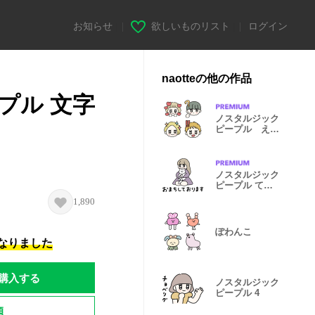
お知らせ
|
欲しいものリスト
|
ログイン
naotteの他の作品
プル 文字
ノスタルジック
ピープル えも
じ 3
ノスタルジック
ピープル てい
ねい6
1,890
ぽわんこ
になりました
購入する
ノスタルジック
ピープル 4
題