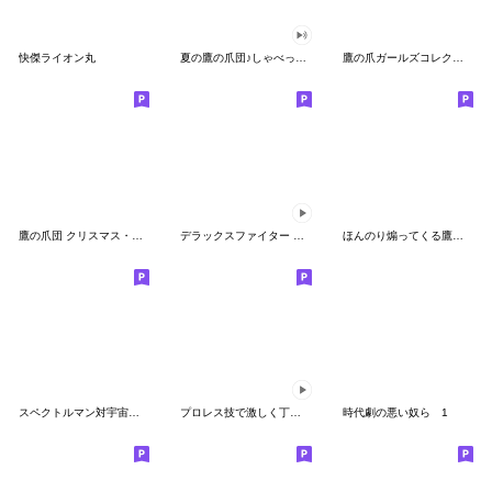
快傑ライオン丸
夏の鷹の爪団♪しゃべって動く！
鷹の爪ガールズコレクション
鷹の爪団 クリスマス・冬スタンプ
デラックスファイター 日常編
ほんのり煽ってくる鷹の爪団の怪人スタンプ
スペクトルマン対宇宙猿人ゴリ
プロレス技で激しく丁寧な会話（でか文字）
時代劇の悪い奴ら 1