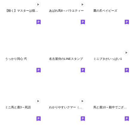
【動く】マスターは猫です。
あばれ馬8～バラエティー
鷹の爪ベイビーズ
うっかり同心 弐
名古屋侍のLINEスタンプ
ミニブタがいっぱい1
ミニ馬と鹿3～死語
わかりやすいクマー（荒ぶる編）
馬と鹿10～殿中でござる～