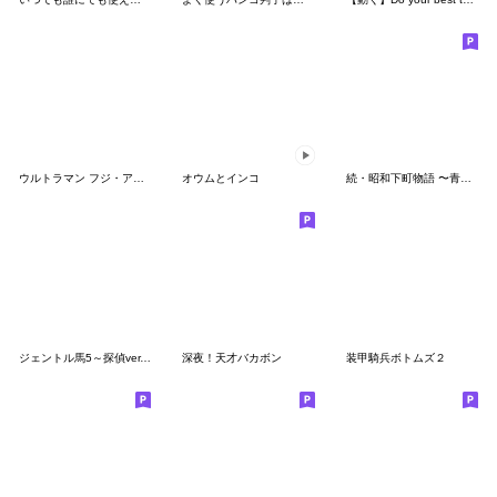
ウルトラマン フジ・アキコ隊員
オウムとインコ
続・昭和下町物語 〜青春編〜
ジェントル馬5～探偵ver.～
深夜！天才バカボン
装甲騎兵ボトムズ２