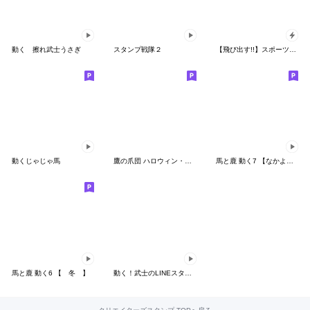
動く 擦れ武士うさぎ
スタンプ戦隊２
【飛び出す!!】スポーツ新聞で伝えろ!!!!!!
動くじゃじゃ馬
鷹の爪団 ハロウィン・秋スタンプ
馬と鹿 動く7 【なかよし】
馬と鹿 動く6 【 冬 】
動く！武士のLINEスタンプ