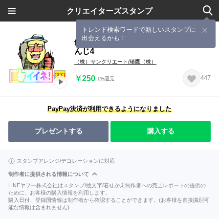
クリエイターズスタンプ
トレンド検索ワードで新しいスタンプに
出会えるかも！
働け アルプスの少女ハイジ ちゃらお
んじ4
（株）サンクリエート/瑞鷹（株）
￥250
447
1%還元
PayPay決済が利用できるようになりました
プレゼントする
購入する
スタンプアレンジ/デコレーションに対応
制作者に提供される情報について
LINEヤフー株式会社はスタンプ/絵文字/着せかえ制作者への売上レポートの提供の
ために、お客様の購入情報を利用します。
購入日付、登録国情報は制作者から確認することができます。(お客様を直接識別可
能な情報は含まれません)