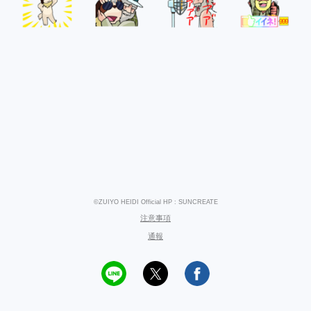
©ZUIYO HEIDI Official HP : SUNCREATE
注意事項
通報