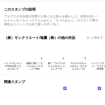
このスタンプの説明
アルプスの大自然が性懲りも無くまた彼らを動かした。自然やばい！
ちゃらくなっちゃったアルムおんじ「ちゃらおんじ」のスタンプ第十
弾目はコメント少なめで使いやすいYo！
（株）サンクリエート/瑞鷹（株）の他の作品
もっと見る
ハイジ×モンチッ
微妙に動く！ち
動く アルプスの
アルプスのちゃ
ハイジ: ク
チ50th記念コラ
ゃらおんじスタ
ちゃらおんじ よ
らおんじ カスタ
ク・クララ w
ボスタンプ
ンプ 29th
ろしクララ
ムスタンプ2
深澤翠
関連スタンプ