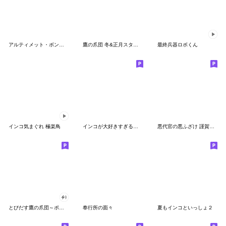
アルティメット・ボンバーオヤジ
鷹の爪団 冬&正月スタンプ
最終兵器ロボくん
インコ気まぐれ 極楽鳥
インコが大好きすぎるスタンプ
悪代官の悪ふざけ 謹賀新年編
とびだす鷹の爪団～ポップアップスタンプ2
奉行所の面々
夏もインコといっしょ２