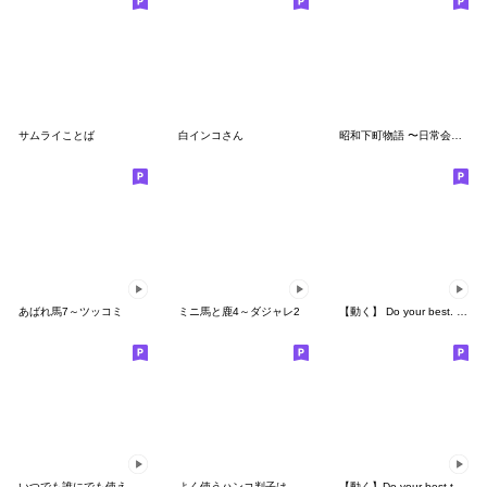
サムライことば
白インコさん
昭和下町物語 〜日常会話編〜
あばれ馬7～ツッコミ
ミニ馬と鹿4～ダジャレ2
【動く】 Do your best. Heroes
いつでも誰にでも使える！？基本スタンプ
よく使うハンコ判子はんこ Ver2
【動く】Do your best the story