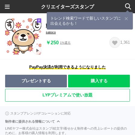
クリエイターズスタンプ
トレンド検索ワードで新しいスタンプに
出会えるかも！
動け！突撃！ラッコさん４
satoco
￥250
1,361
1%還元
PayPay決済が利用できるようになりました
プレゼントする
購入する
LYPプレミアムで使い放題
スタンプアレンジ/デコレーションに対応
制作者に提供される情報について
LINEヤフー株式会社はスタンプ/絵文字/着せかえ制作者への売上レポートの提供の
ために、お客様の購入情報を利用します。