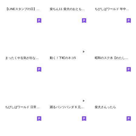
【LINEスタンプの日】柴犬の日
柴ちん11 柴犬のおともだち
ちびしばワールド 年中使える編
まったくやる気が出ない〇ぱんだのスタンプ
動く！下町のネコ5
昭和のスク水【わたし】♀決めポーズ
ちびしばワールド 日常会話編
踊るパンツパンダ 6 元気とやる気
柴犬さんったら