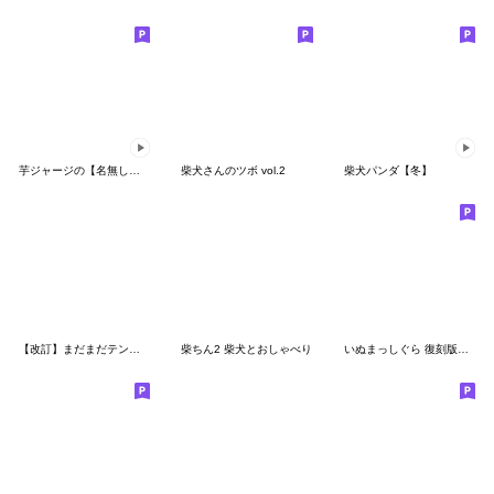
芋ジャージの【名無し】♀犬と猫
柴犬さんのツボ vol.2
柴犬パンダ【冬】
【改訂】まだまだテンション高い虎党のトラ
柴ちん2 柴犬とおしゃべり
いぬまっしぐら 復刻版プラス part1