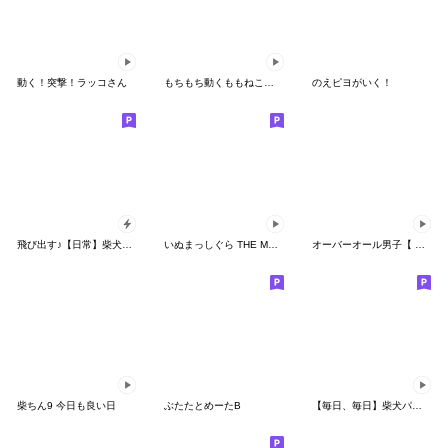
動く！突撃！ラッコさん
もちもち動くももねこちゃん17
のえピヨがいく！
飛び出す♪【日常】柴犬パンダ
いぬまっしぐら THE MOVIE 1
オーバーオール男子【 犬と一緒 】
柴ちん9 今日も良い日
ぶたたとめーたB
【毎日、毎日】柴犬パンダ。（日常編）