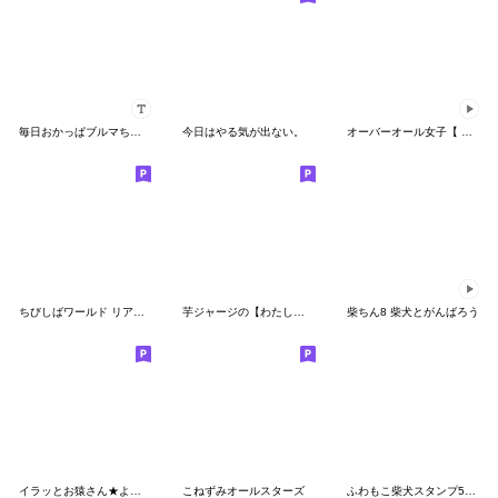
毎日おかっぱブルマちゃん
今日はやる気が出ない。
オーバーオール女子【 犬と一緒 】
ちびしばワールド リアクション編２
芋ジャージの【わたし】♀決めポーズ２
柴ちん8 柴犬とがんばろう
イラッとお猿さん★よく使う【名古屋弁】
こねずみオールスターズ
ふわもこ柴犬スタンプ5「丁寧な言葉」