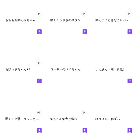
もちもち動く猫ちゃん 3 ((Version2))
動く！うさぎのスタンプ【毒舌＆煽り】
動くナノときなこ4（ハイテンション）
ちびうさちゃん♥2
コーギーのメイちゃん
いぬさん・茶（再販）
動く！突撃！ラッコさん(CV:梶裕貴)
柴ちん3 柴犬と散歩
ぼうけんこねずみ