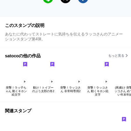
このスタンプの説明
あなたに代わってストレートに気持ちを伝えるラッコさんのアニメー
ションスタンプ第4弾。
satocoの他の作品
もっと見る
突撃！ラッ子ち
動け！トイプー
突撃！ラッコさ
突撃！ラッコさ
(再)動け 突
ゃん 動くキホン
のぷう太郎の冬2
ん 非常時専用2
ん 動くキホン絵
ッコさん め
絵文字
文字
い年末年
関連スタンプ