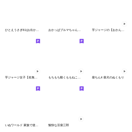
ひとえうさぎ61(お出かけ編２)
おかっぱブルマちゃんのあいづち
芋ジャージの【おかん】♀シュール編
芋ジャージ女子【名無し】♀喜怒哀楽
もちもち動くももねこちゃん 9(Version9)
柴ちん4 柴犬のぬくもり
いぬワールド 家族で使える編
愉快な豆柴三郎