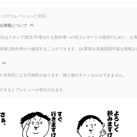
ンジ/デコレーションに対応
る情報について
式会社はスタンプ/絵文字/着せかえ制作者への売上レポートの提供のために、お
情報は制作者から確認することができます。(お客様を直接識別可能な情報は
り非対応になる可能性があります。購入後のキャンセルはできません。
クするとプレビューが表示されます。