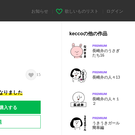
お知らせ
|
欲しいものリスト
|
ログイン
keccoの他の作品
長崎弁のうさぎ
たち16
15
長崎弁の人々13
になりました
長崎弁の人々１
２
購入する
題
うきうきガール
簡単編