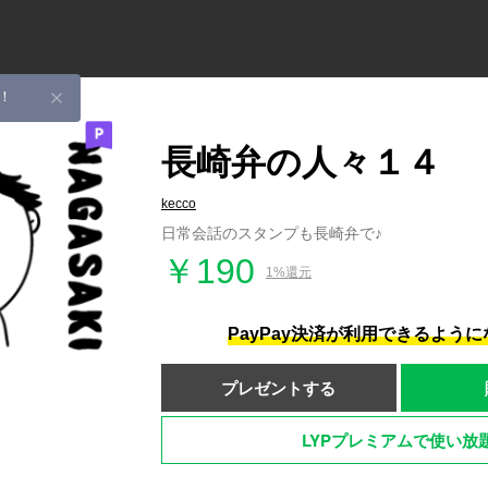
！
長崎弁の人々１４
kecco
日常会話のスタンプも長崎弁で♪
￥190
1%還元
PayPay決済が利用できるよう
プレゼントする
LYPプレミアムで使い放