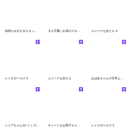
気持ちを伝えるスタンプ。No1
大人可愛いお花のスタンプ(日本語)
ユニークな女たち 4
レトロガールズ 2
ユニークな女たち
おばあちゃんが日常よく使う言葉 No.06
シニアちゃん10 ☆ いろんな気持ち
キュートなお団子ちゃん 10 ☆ 日常・敬語
レトロガールズ 3