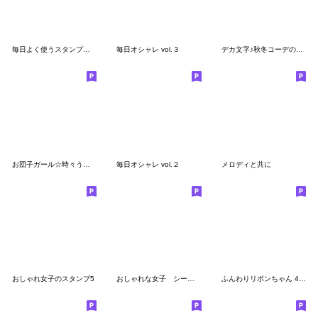
毎日よく使うスタンプ。61
毎日オシャレ vol.３
デカ文字♪秋冬コーデの大人女子♪
お団子ガール☆時々うさぴょんと2(再販）
毎日オシャレ vol.２
メロディと共に
おしゃれ女子のスタンプ5
おしゃれな女子 シーズン2
ふんわりリボンちゃん 4♡日常編