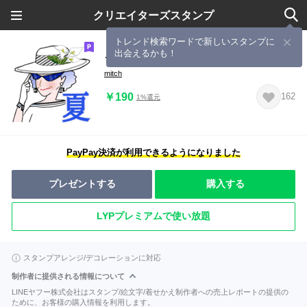
クリエイターズスタンプ
トレンド検索ワードで新しいスタンプに
出会えるかも！
シニア女性マダム達へ 夏
mitch
￥190
162
1%還元
PayPay決済が利用できるようになりました
プレゼントする
購入する
LYPプレミアムで使い放題
スタンプアレンジ/デコレーションに対応
制作者に提供される情報について
LINEヤフー株式会社はスタンプ/絵文字/着せかえ制作者への売上レポートの提供の
ために、お客様の購入情報を利用します。