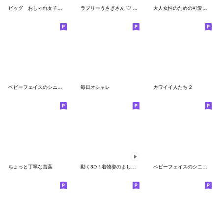
ビッグ おしゃれ女子のスタンプ(夏)
ラブリーうさぎさん ♡ ほのぼの標準語
大人女性のための可愛すぎないお花スタンプ
ベビーフェイスのシニアちゃん4☆日常編
毎日オシャレ
カワイイ人たち 2
ちょっと丁寧な言葉
動く3D！着物姿のよし子さん8
ベビーフェイスのシニアちゃん5☆丁寧語