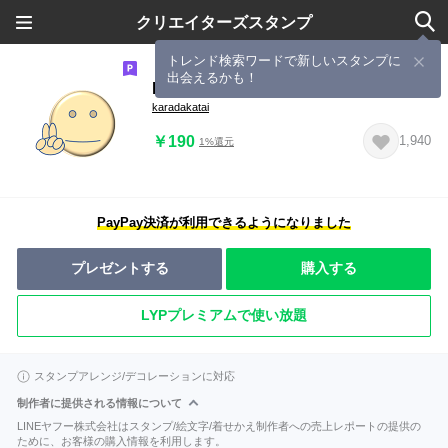
クリエイターズスタンプ
トレンド検索ワードで新しいスタンプに
出会えるかも！
private life02
karadakatai
￥190
1,940
1%還元
PayPay決済が利用できるようになりました
プレゼントする
購入する
LYPプレミアムで使い放題
スタンプアレンジ/デコレーションに対応
制作者に提供される情報について
LINEヤフー株式会社はスタンプ/絵文字/着せかえ制作者への売上レポートの提供の
ために、お客様の購入情報を利用します。