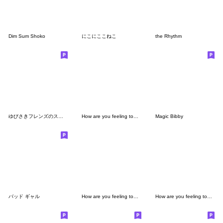
Dim Sum Shoko
にこにここねこ
the Rhythm
ゆびさきフレンズのスタンプ１
How are you feeling today (6701)
Magic Bibby
バッド ギャル
How are you feeling today (6660)
How are you feeling today (5990)