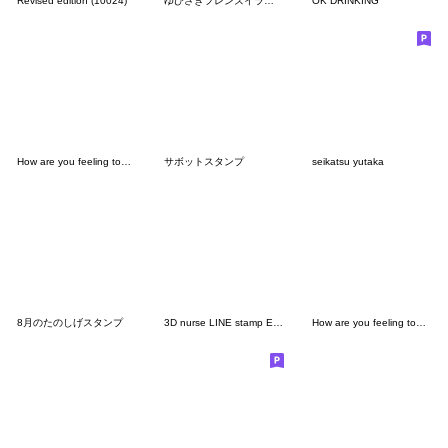
Revised edition (10024)
ゆびさきフレンズイラスト２
OK DRINKING
How are you feeling today (7000)
サボットスタンプ
seikatsu yutaka
8月のたのしげスタンプ
3D nurse LINE stamp Englishver
How are you feeling today (8712)