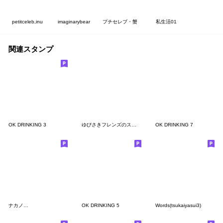
petitceleb,inu
imaginarybear
プチセレブ・蟹
私生活01
関連スタンプ
OK DRINKING 3
ゆびさきフレンズのスターくん
OK DRINKING 7
ナカノ…
OK DRINKING 5
Words(tsukaiyasui3)