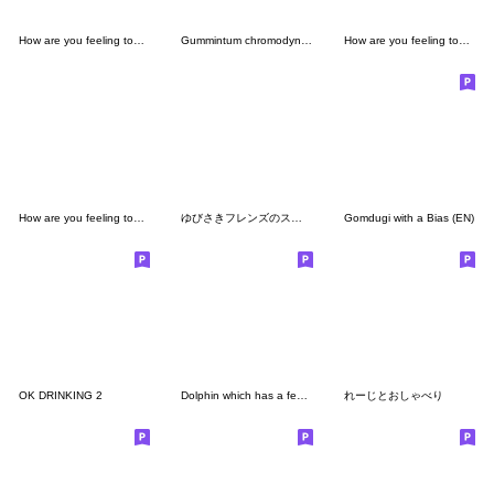
How are you feeling today (7600)
Gummintum chromodynamics
How are you feeling today (6800)
How are you feeling today (7777)
ゆびさきフレンズのスタンプ１４
Gomdugi with a Bias (EN)
OK DRINKING 2
Dolphin which has a feeling3
れーじとおしゃべり