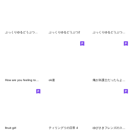
ぷっくりゆるどうぶつ 言葉付き3
ぷっくりゆるどうぶつ2
ぷっくりゆるどうぶつ 言葉付き2
How are you feeling today (6888)
ok達
俺が弁護士だったらよいのにスタンプ
llnuit girl
ティリングリの日常 4
ゆびさきフレンズのスタンプ７(日常)