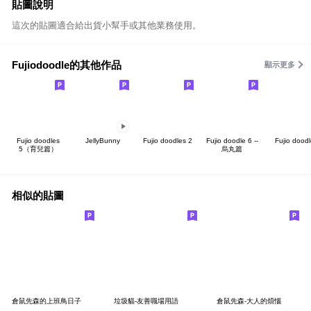
貼圖說明
這次的貼圖適合給出貨小幫手或其他業務使用。
Fujiodoodle的其他作品
顯示更多
Fujio doodles
JellyBunny
Fujio doodles 2
Fujio doodle 6 --
Fujio dood
5（育兒篇）
烏丸篇
相似的貼圖
倉鼠先森的上班鳥日子
垃圾貓-友善職場用語
倉鼠先森-大人的煩惱