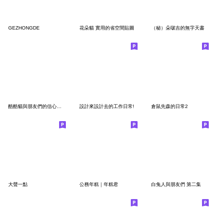
GEZHONGDE
花朵貓 實用的省空間貼圖
（秘）朵啵吉的無字天書
酷酷貓與朋友們的信心喊話
設計來設計去的工作日常!
倉鼠先森的日常2
大聲一點
公務年糕｜年糕君
白兔人與朋友們 第二集