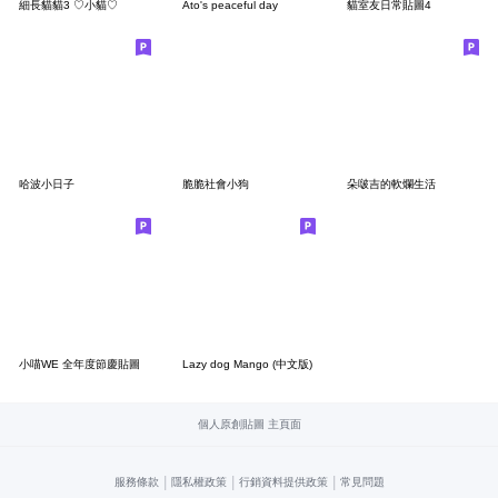
細長貓貓3 ♡小貓♡
Ato's peaceful day
貓室友日常貼圖4
哈波小日子
脆脆社會小狗
朵啵吉的軟爛生活
小喵WE 全年度節慶貼圖
Lazy dog Mango (中文版)
個人原創貼圖 主頁面
|
|
|
服務條款
隱私權政策
行銷資料提供政策
常見問題