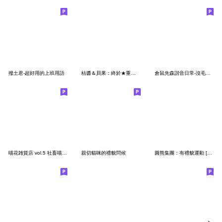
撥土君-超好用的上班用語
桔醬＆貝果：終於★重磅回歸閃亮登場★
倉鼠先森諧音日常-沒毛Bean
喵花雑貨店 vol.5 社畜喵花的心聲
親切貓咪的禮貌問候
圓熊集團：有禮貌運動 [Resale]