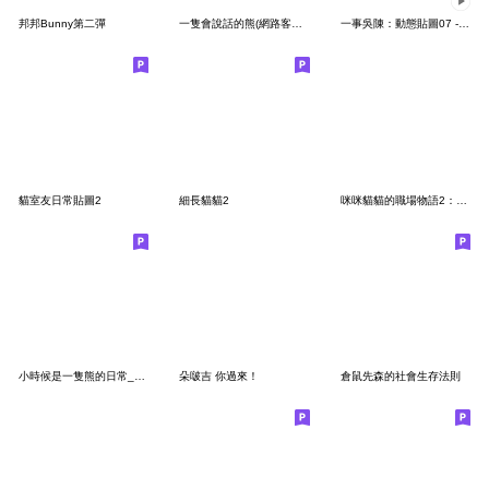
邦邦Bunny第二彈
一隻會說話的熊(網路客服用語-基礎篇)
一事吳陳：動態貼圖07 - 大字貼
貓室友日常貼圖2
細長貓貓2
咪咪貓貓的職場物語2：實用篇
小時候是一隻熊的日常_2024 LET'S DRAW
朵啵吉 你過來！
倉鼠先森的社會生存法則