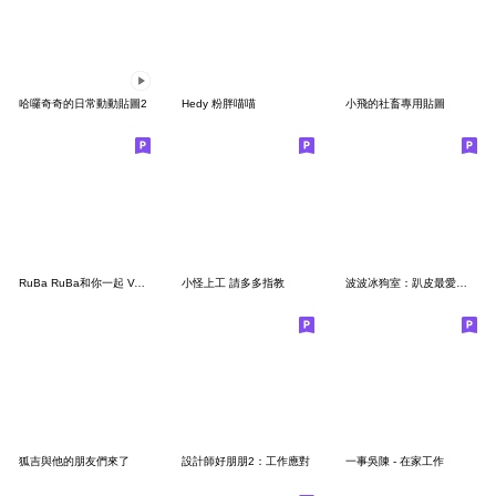
哈囉奇奇的日常動動貼圖2
Hedy 粉胖喵喵
小飛的社畜專用貼圖
RuBa RuBa和你一起 Vol.2
小怪上工 請多多指教
波波冰狗室：趴皮最愛上班
狐吉與他的朋友們來了
設計師好朋朋2：工作應對
一事吳陳 - 在家工作