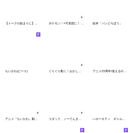
【トークの始まりに】ゆるカワ♪スヌーピー
ポケモン！×可哀想に！ ムチっとスタンプ
絵本「パンどろぼう」
ちいかわ(ピース)
ぐりぐり動く！おかしなポケモンスタンプ
アニメ25周年!使えるONE PIECEスタンプ
アニメ『ちいかわ』動くLINEスタンプ vol.2
コダック、ノーてんきに悩み中！
ハローキティ ギャルバイブス♡