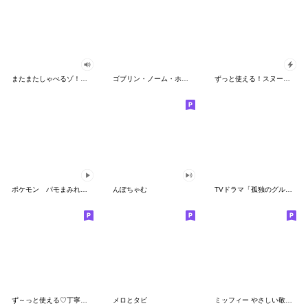
またまたしゃべるゾ！クレヨンしんちゃん
ゴブリン・ノーム・ホーン
ずっと使える！スヌーピーのグリーティング
ポケモン パモまみれスタンプ
んぽちゃむ
TVドラマ「孤独のグルメ」
ず～っと使える♡丁寧な敬語お辞儀スタンプ
メロとタビ
ミッフィー やさしい敬語スタンプ