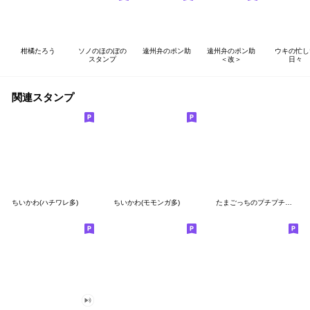
柑橘たろう
ソノのほのぼの
遠州弁のポン助
遠州弁のポン助
ウキの忙し
スタンプ
＜改＞
日々
関連スタンプ
ちいかわ(ハチワレ多)
ちいかわ(モモンガ多)
たまごっちのプチプチおみせっち