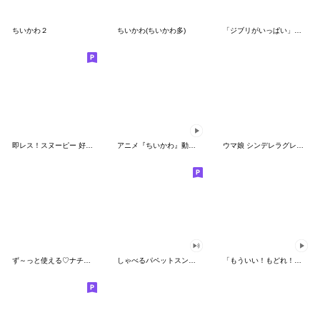
ちいかわ２
ちいかわ(ちいかわ多)
「ジブリがいっぱい」スタンプ
即レス！スヌーピー 好印象な長文スタンプ
アニメ『ちいかわ』動くLINEスタンプ vol.1
ウマ娘 シンデレラグレイ かんたんオグリ
ず～っと使える♡ナチュラルガール
しゃべるパペットスンスン（HAPPY）
「もういい！もどれ！ピカチュウ！」