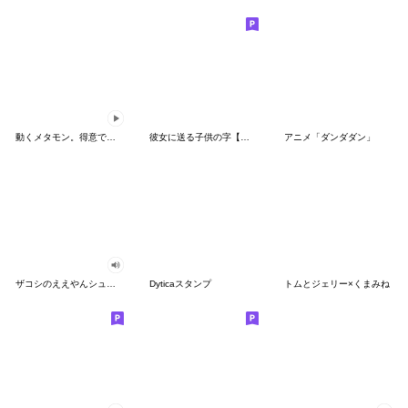
動くメタモン。得意でも苦手でもへんしん！
彼女に送る子供の字【カップル・彼氏】
アニメ「ダンダダン」
ザコシのええやんシューシュースタンプ
Dyticaスタンプ
トムとジェリー×くまみね