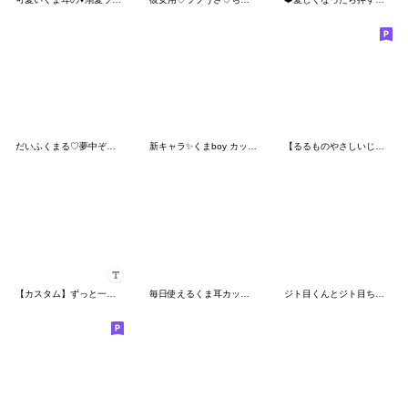
だいふくまる♡夢中ぞっこんLOVEズッキュン
新キャラ✨くまboy カップルで使える
【るるものやさしいじかん♡】 毎日編 ④
【カスタム】ずっと一緒 愛してる人に送る
毎日使えるくま耳カップル♥日常ver♥
ジト目くんとジト目ちゃん