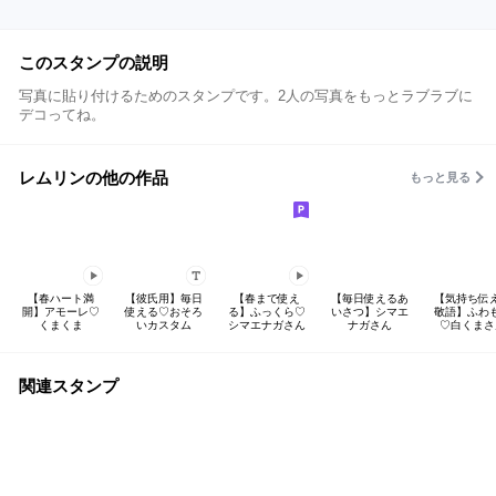
このスタンプの説明
写真に貼り付けるためのスタンプです。2人の写真をもっとラブラブに
デコってね。
レムリンの他の作品
もっと見る
【春ハート満
【彼氏用】毎日
【春まで使え
【毎日使えるあ
【気持ち伝
開】アモーレ♡
使える♡おそろ
る】ふっくら♡
いさつ】シマエ
敬語】ふわ
くまくま
いカスタム
シマエナガさん
ナガさん
♡白くまさ
関連スタンプ