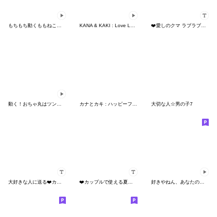
もちもち動くももねこちゃん17
KANA & KAKI : Love Love 13
❤️愛しのクマ ラブラブカスタムはんこ❤️
動く！おちゃ丸はツンデレ♥犬の着ぐるみ編
カナとカキ : ハッピーフード 2
大切な人☆男の子7
大好きな人に送る❤️カスタムスタンプ3
❤️カップルで使える夏のラブカスタム❤️
好きやねん、あなたのこと（動く）