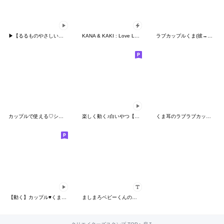
▶︎【るるものやさしいじかん♡】ハート②
KANA & KAKI : Love Love 12 - POP UP
ラブカップルくま(彼→彼女)12
カップルで使える♡シンプル可愛いスタンプ
楽しく動く♪白いやつ【LOVE】
くま耳のラブラブカップル♡【BIG】
【動く】カップル♥くまさん 彼女＆嫁へ
ましまろベビーくんのカスタムスタンプ