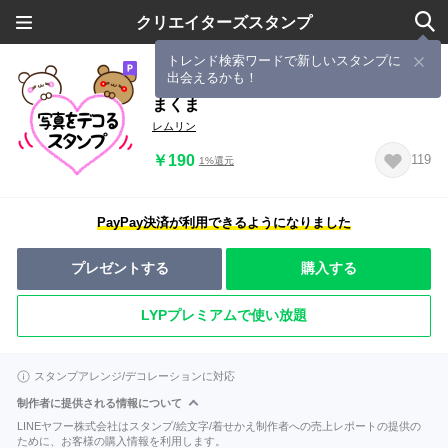
クリエイターズスタンプ
トレンド検索ワードで新しいスタンプに
出会えるかも！
【ラブラブ写真デコ用】アモーレ♡く
まくま
レムリン
￥190
119
1%還元
PayPay決済が利用できるようになりました
プレゼントする
購入する
LYPプレミアムで使い放題
スタンプアレンジ/デコレーションに対応
制作者に提供される情報について
LINEヤフー株式会社はスタンプ/絵文字/着せかえ制作者への売上レポートの提供の
ために、お客様の購入情報を利用します。