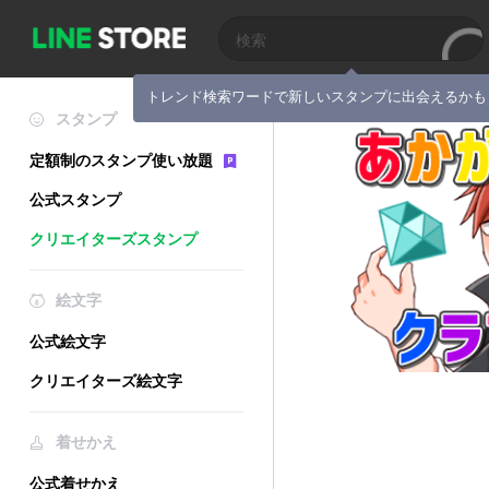
トレンド検索ワードで新しいスタンプに出会えるかも
スタンプ
定額制のスタンプ使い放題
公式スタンプ
クリエイターズスタンプ
絵文字
公式絵文字
クリエイターズ絵文字
着せかえ
公式着せかえ