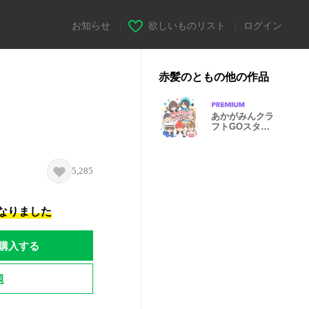
お知らせ
|
欲しいものリスト
|
ログイン
赤髪のともの他の作品
あかがみんクラ
フトGOスタン
プ
5,285
になりました
購入する
題