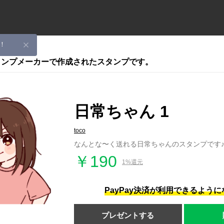
！
スタンプメーカーで作成されたスタンプです。
日常ちゃん 1
toco
なんとな〜く送れる日常ちゃんのスタンプです
￥190
1%還元
PayPay決済が利用できるよう
プレゼントする