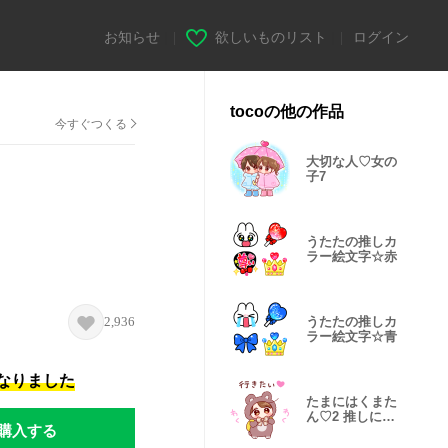
お知らせ
|
欲しいものリスト
|
ログイン
tocoの他の作品
今すぐつくる
大切な人♡女の
子7
うたたの推しカ
ラー絵文字☆赤
♪
2,936
うたたの推しカ
ラー絵文字☆青
になりました
たまにはくまた
ん♡2 推しに送
購入する
りたい！♡