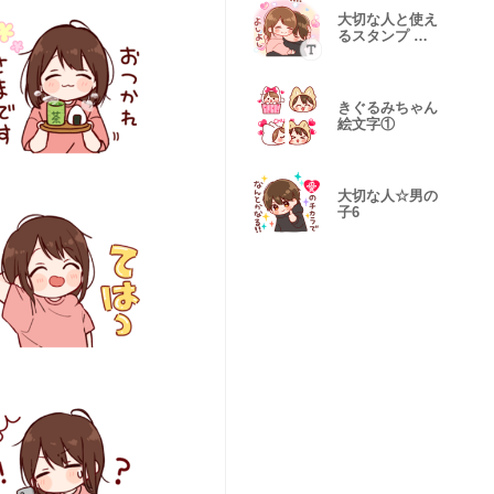
大切な人と使え
るスタンプ ★
カスタム★2
きぐるみちゃん
絵文字①
大切な人☆男の
子6