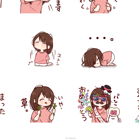
© toco