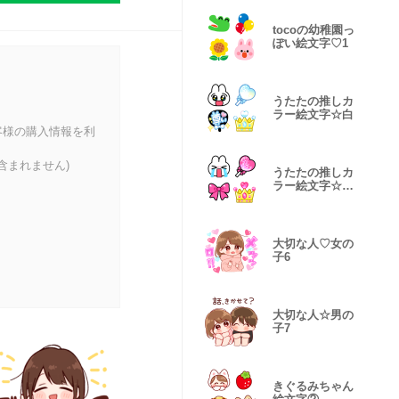
tocoの幼稚園っ
ぽい絵文字♡1
うたたの推しカ
ラー絵文字☆白
客様の購入情報を利
含まれません)
うたたの推しカ
ラー絵文字☆ピ
ンク
大切な人♡女の
子6
大切な人☆男の
子7
きぐるみちゃん