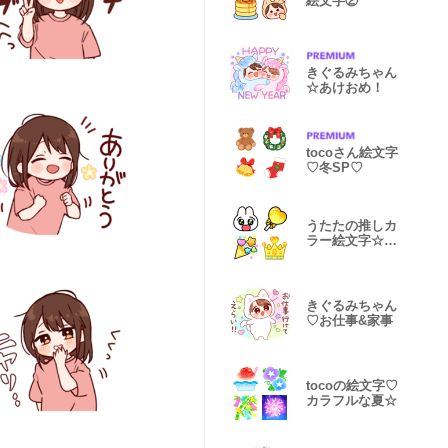
絵文字②
きぐるみちゃん
☆あけおめ！
tocoさん絵文字
♡冬SP♡
うたたの推しカ
ラー絵文字☆黄
色
きぐるみちゃん
♡お仕事&家事
tocoの絵文字♡
カラフルな夏☆