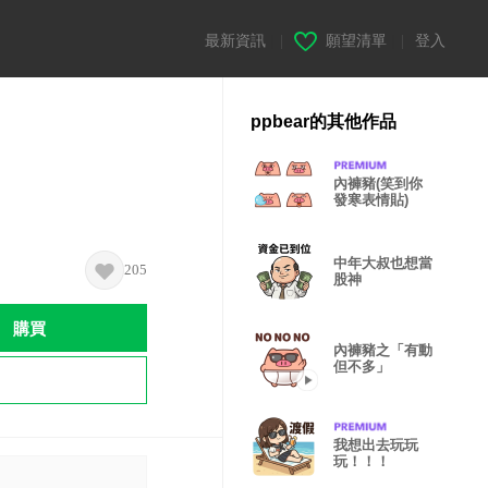
最新資訊
|
願望清單
|
登入
ppbear的其他作品
內褲豬(笑到你
發寒表情貼)
中年大叔也想當
205
股神
購買
內褲豬之「有動
但不多」
我想出去玩玩
玩！！！