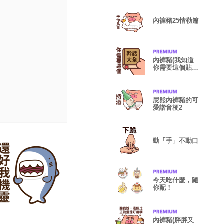
內褲豬25情勒篇
內褲豬(我知道
你需要這個貼
圖)
屁熊內褲豬的可
愛諧音梗2
動「手」不動口
今天吃什麼，隨
你配！
內褲豬(胖胖又