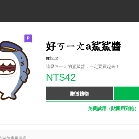
好ㄎㄧㄤa鯊鯊醬
ppbear
這麼ㄎㄧㄤ的鯊鯊醬，一定要買起來！
NT$42
贈送禮物
免費試用（貼圖用到飽）
/裝飾專用圖案