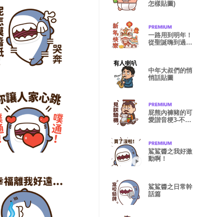
怎樣貼圖)
一路用到明年！
從聖誕嗨到過年
的萬用貼圖。
中年大叔們的悄
悄話貼圖
屁熊內褲豬的可
愛諧音梗3-不要
不信諧
鯊鯊醬之我好激
動啊！
鯊鯊醬之日常幹
話篇