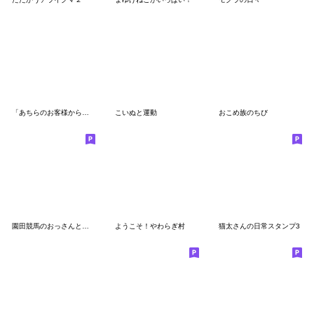
「あちらのお客様からです」
こいぬと運動
おこめ族のちび
園田競馬のおっさんとネェちゃん
ようこそ！やわらぎ村
猫太さんの日常スタンプ3