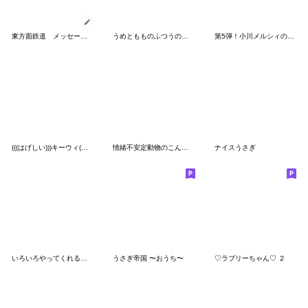
東方面鉄道 メッセージスタンプ
うめともものふつうの暮らし 6
第5弾！小川メルシィのHAPPY&HARD LIFE！
(((はげしい)))キーウィ(尖り編)
情緒不安定動物のこんがりスタンプ
ナイスうさぎ
いろいろやってくれるぐにょちゃん2
うさぎ帝国 〜おうち〜
♡ラブリーちゃん♡ ２