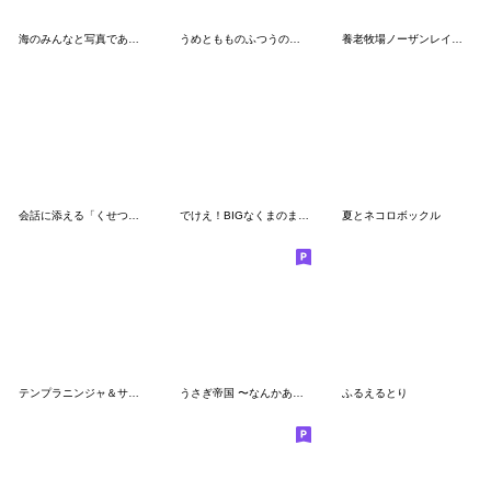
海のみんなと写真であそぼ
うめともものふつうの暮らし ２
養老牧場ノーザンレイクの牧場猫メト＆チビ
会話に添える「くせつよ」ラッコ
でけえ！BIGなくまのまーくんスタンプ 13
夏とネコロボックル
テンプラニンジャ＆サムライ暑すぎるの段
うさぎ帝国 〜なんかあげる〜
ふるえるとり