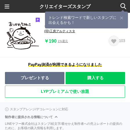
クリエイターズスタンプ
トレンド検索ワードで新しいスタンプに
出会えるかも！
ごっちゃん ちゃんこちゃん
(同)工房アルティスタ
￥190
103
1%還元
PayPay決済が利用できるようになりました
プレゼントする
購入する
LYPプレミアムで使い放題
スタンプアレンジ/デコレーションに対応
制作者に提供される情報について
LINEヤフー株式会社はスタンプ/絵文字/着せかえ制作者への売上レポートの提供の
ために、お客様の購入情報を利用します。