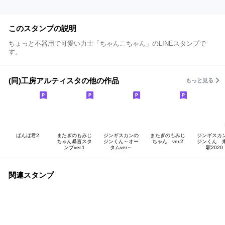
このスタンプの説明
ちょっと不器用で可愛い力士「ちゃんこちゃん」のLINEスタンプで
す。
(同)工房アルティスタの他の作品
もっと見る
ばんば君2
またぎのもみじ
ジンギスカンの
またぎのもみじ
ジンギスカ
ちゃん暴言スタ
ジンくん～オー
ちゃん ver.2
ジンくん 
ンプver.1
タムver～
駅2020
関連スタンプ