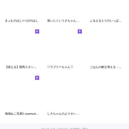
きょむのはし×べびのはし
使いにくいうさちゃん その５
ふるえるとりのいっぱいいっぱいスタンプ
【使える】競馬スタンプ【最高に使える】
♡ラブリーちゃん♡
ごはんの献立考える・毎日使える家族の連絡
地域ねこ兄弟2 usamusiのスタンプ28
しろちゃんのよりそいスタンプ6【夏】