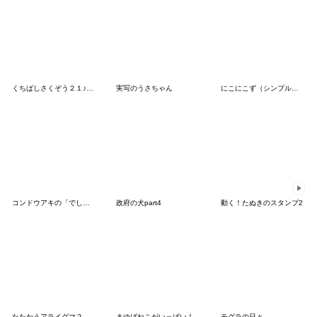
くちばしさくぞう２１♪ネコとりるるる♪
実写のうさちゃん
にこにこず（シンプル小）
コンドウアキの「でしいりすいぞくかん」
政府の犬part4
動く！たぬきのスタンプ2
たたかうアライグマ２
まゆげねこがいっぱい！
モグラの日々