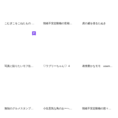
こむぎこをこねたもの 夏編
情緒不安定動物の世相スタンプ
虎の威を借るたぬき
写真に貼りたいモフ缶スタンプ
♡ラブリーちゃん♡ ４
表情豊かなモモ usamusiのスタンプ31
無知のグルメスタンプその2
小生意気な鳥のおーへい６夏
情緒不安定動物の悠々自適スタンプ③