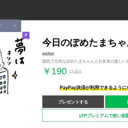
！
今日のぽめたまちゃ
pochon
陽気で元気なぽめたまちゃんとお友達の楽しい
￥190
1%還元
PayPay決済が利用できるよう
プレゼントする
LYPプレミアムで使い放