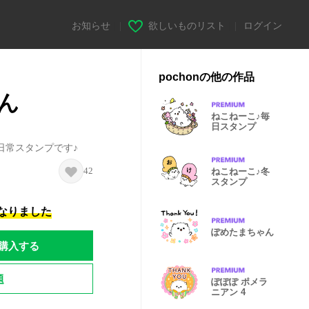
お知らせ
|
欲しいものリスト
|
ログイン
pochonの他の作品
ん
ねこねーこ♪毎
日スタンプ
日常スタンプです♪
42
ねこねーこ♪冬
スタンプ
になりました
ぽめたまちゃん
購入する
題
ぽぽぽ ポメラ
ニアン 4