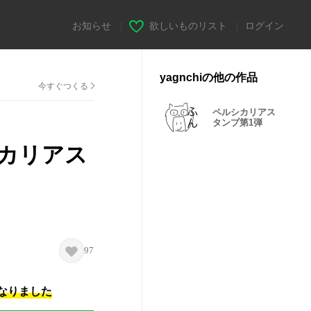
お知らせ
|
欲しいものリスト
|
ログイン
yagnchiの他の作品
今すぐつくる
ペルシカリアス
タンプ第1弾
カリアス
97
になりました