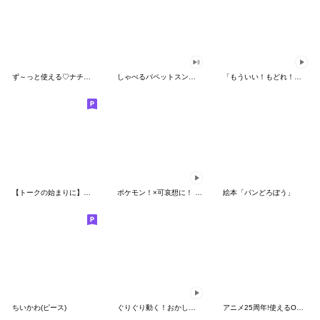
ず～っと使える♡ナチュラルガール
しゃべるパペットスンスン（HAPPY）
「もういい！もどれ！ピカチュウ！」
【トークの始まりに】ゆるカワ♪スヌーピー
ポケモン！×可哀想に！ ムチっとスタンプ
絵本「パンどろぼう」
ちいかわ(ピース)
ぐりぐり動く！おかしなポケモンスタンプ
アニメ25周年!使えるONE PIECEスタンプ