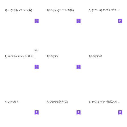
ちいかわ(ハチワレ多)
ちいかわ(モモンガ多)
たまごっちのプチプチおみせっち
しゃべるパペットスンスン
ちいかわ
ちいかわ３
ちいかわ４
ちいかわ(冬かな)
ミャクミャク 公式スタンプ第２弾