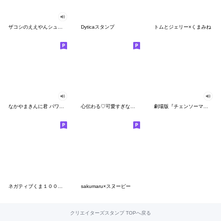
ザコシのええやんシューシュースタンプ
Dyticaスタンプ
トムとジェリー×くまみね
なかやまきんに君 パワー!!スタンプ
心伝わる♡可愛すぎない大人の長文スタンプ
劇場版『チェンソーマン レゼ篇』
ネガティブくま１００％ 憂鬱な一日
sakumaru×スヌーピー
クリエイターズスタンプ TOPへ戻る