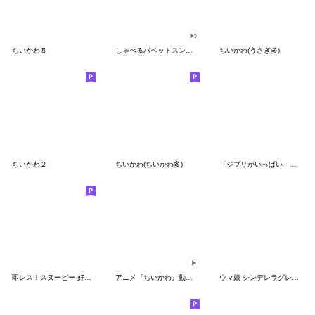
ちいかわ５
しゃべるパペットスンスン（GOOD）
ちいかわ(うさぎ多)
ちいかわ２
ちいかわ(ちいかわ多)
「ジブリがいっぱい」スタンプ
即レス！スヌーピー 好印象な長文スタンプ
アニメ『ちいかわ』動くLINEスタンプ vol.1
ウマ娘 シンデレラグレイ かんたんオグリ