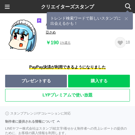
クリエイターズスタンプ
トレンド検索ワードで新しいスタンプに
出会えるかも！
青髪めいどさんの日常
亞さめ
￥190
18
1%還元
PayPay決済が利用できるようになりました
プレゼントする
購入する
LYPプレミアムで使い放題
スタンプアレンジ/デコレーションに対応
制作者に提供される情報について
LINEヤフー株式会社はスタンプ/絵文字/着せかえ制作者への売上レポートの提供の
ために、お客様の購入情報を利用します。