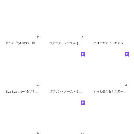
アニメ『ちいかわ』動くLINEスタンプ vol.2
コダック、ノーてんきに悩み中！
ハローキティ ギャルバイブス♡
またまたしゃべるゾ！クレヨンしんちゃん
ゴブリン・ノーム・ホーン
ずっと使える！スヌーピーのグリーティング