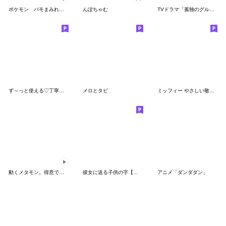
ポケモン パモまみれスタンプ
んぽちゃむ
TVドラマ「孤独のグルメ」
ず～っと使える♡丁寧な敬語お辞儀スタンプ
メロとタビ
ミッフィー やさしい敬語スタンプ
動くメタモン。得意でも苦手でもへんしん！
彼女に送る子供の字【カップル・彼氏】
アニメ「ダンダダン」