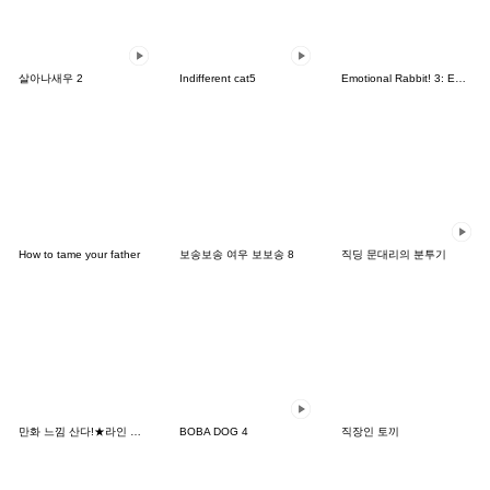
살아나새우 2
Indifferent cat5
Emotional Rabbit! 3: Emoji
How to tame your father
보송보송 여우 보보송 8
직딩 문대리의 분투기
만화 느낌 산다!★라인 캐릭터
BOBA DOG 4
직장인 토끼