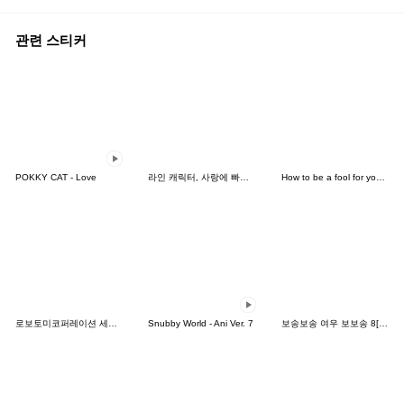
관련 스티커
POKKY CAT - Love
라인 캐릭터, 사랑에 빠지다!
How to be a fool for your daughter
로보토미코퍼레이션 세피라
Snubby World - Ani Ver. 7
보송보송 여우 보보송 8[JP]