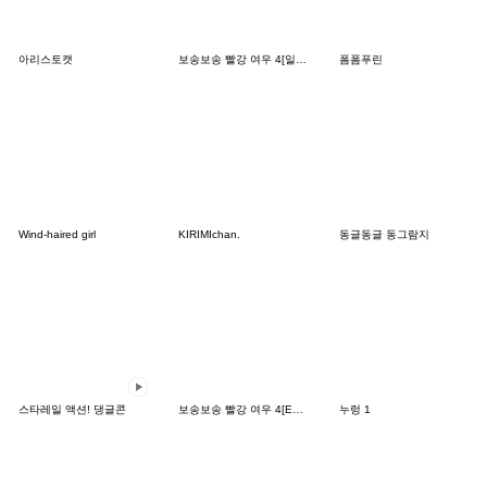
아리스토캣
보송보송 빨강 여우 4[일본어]
폼폼푸린
Wind-haired girl
KIRIMIchan.
동글동글 동그람지
스타레일 액션! 댕글콘
보송보송 빨강 여우 4[English]
누렁 1