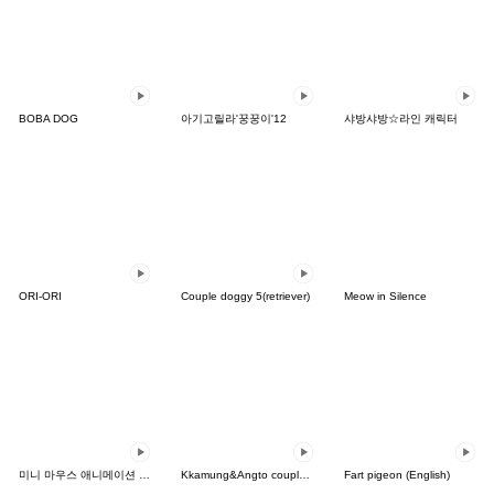
BOBA DOG
아기고릴라'꿍꿍이'12
샤방샤방☆라인 캐릭터
ORI-ORI
Couple doggy 5(retriever)
Meow in Silence
미니 마우스 애니메이션 스티커
Kkamung&Angto couple7(Angto ver.)
Fart pigeon (English)