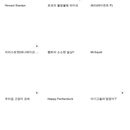
Honani Stamps
초코의 블링블링 라이프
페리(에이전트 P)
아리스토캣(애니메이션 스티커)
햄찌의 소소한 일상!!
Mr.Squid
우리집 고양이 묘씨
Happy Fanfanduck
아기고릴라'꿍꿍이'7