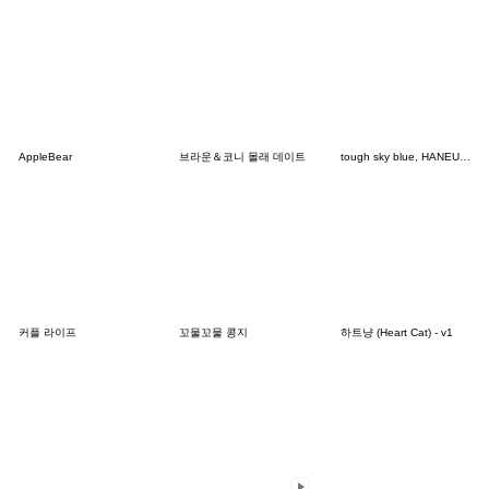
AppleBear
브라운＆코니 몰래 데이트
tough sky blue, HANEUL 2
커플 라이프
꼬물꼬물 콩지
하트냥 (Heart Cat) - v1