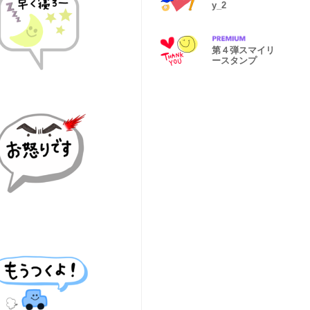
y_2
第４弾スマイリ
ースタンプ