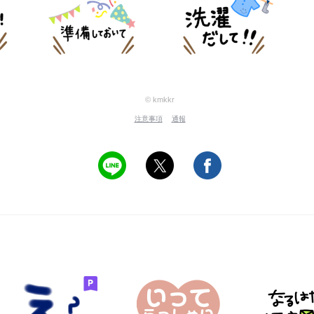
© kmkkr
注意事項
通報