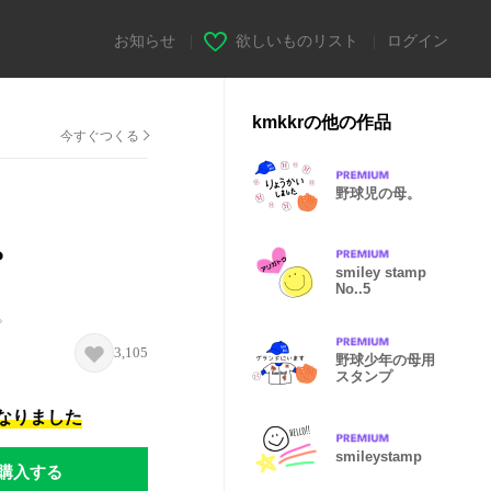
お知らせ
|
欲しいものリスト
|
ログイン
kmkkrの他の作品
今すぐつくる
野球児の母。
。
smiley stamp
No..5
。
3,105
野球少年の母用
スタンプ
になりました
smileystamp
購入する