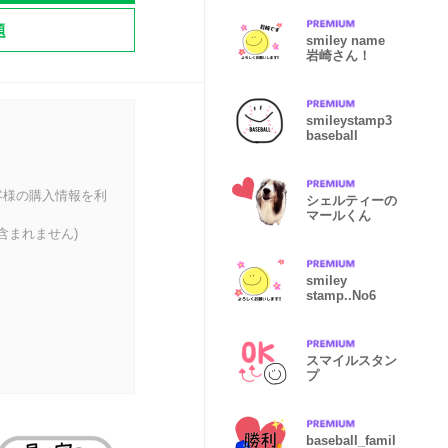
題
smiley name
岩崎さん！
smileystamp3
baseball
客様の購入情報を利
シェルティーの
マールくん
含まれません)
smiley
stamp..No6
スマイルスタン
プ
baseball_famil