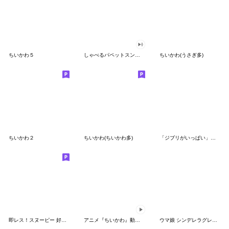
ちいかわ５
しゃべるパペットスンスン（GOOD）
ちいかわ(うさぎ多)
ちいかわ２
ちいかわ(ちいかわ多)
「ジブリがいっぱい」スタンプ
即レス！スヌーピー 好印象な長文スタンプ
アニメ『ちいかわ』動くLINEスタンプ vol.1
ウマ娘 シンデレラグレイ かんたんオグリ