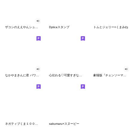
ザコシのええやんシューシュースタンプ
Dyticaスタンプ
トムとジェリー×くまみね
なかやまきんに君 パワー!!スタンプ
心伝わる♡可愛すぎない大人の長文スタンプ
劇場版『チェンソーマン レゼ篇』
ネガティブくま１００％ 憂鬱な一日
sakumaru×スヌーピー