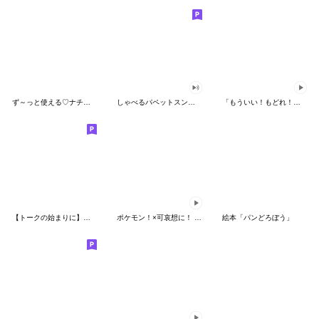
ず～っと使える♡ナチュラルガール
しゃべるパペットスンスン（HAPPY）
「もういい！もどれ！ピカチュウ！」
【トークの始まりに】ゆるカワ♪スヌーピー
ポケモン！×可哀想に！ ムチっとスタンプ
絵本「パンどろぼう」