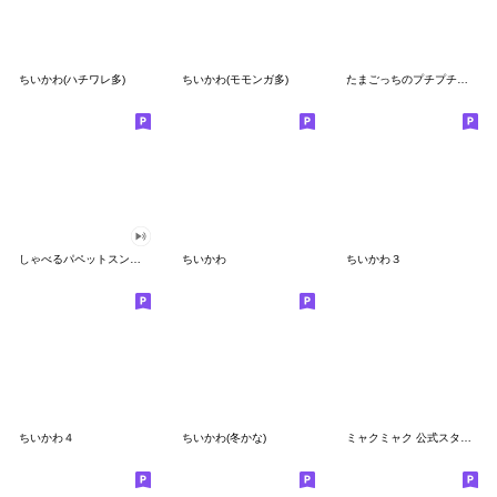
ちいかわ(ハチワレ多)
ちいかわ(モモンガ多)
たまごっちのプチプチおみせっち
しゃべるパペットスンスン
ちいかわ
ちいかわ３
ちいかわ４
ちいかわ(冬かな)
ミャクミャク 公式スタンプ第２弾