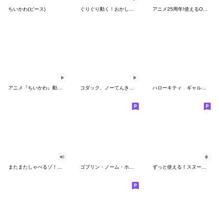
ちいかわ(ピース)
ぐりぐり動く！おかしなポケモンスタンプ
アニメ25周年!使えるONE PIECEスタンプ
アニメ『ちいかわ』動くLINEスタンプ vol.2
コダック、ノーてんきに悩み中！
ハローキティ ギャルバイブス♡
またまたしゃべるゾ！クレヨンしんちゃん
ゴブリン・ノーム・ホーン
ずっと使える！スヌーピーのグリーティング