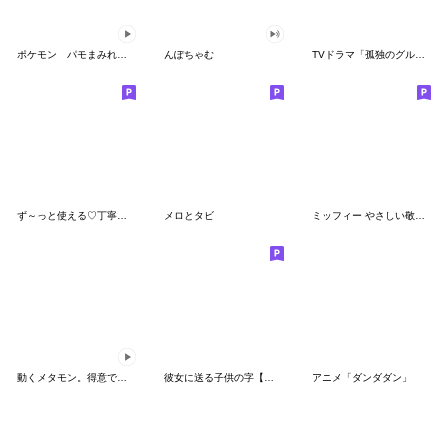
ポケモン パモまみれスタンプ
んぽちゃむ
TVドラマ「孤独のグルメ」
ず～っと使える♡丁寧な敬語お辞儀スタンプ
メロとタビ
ミッフィー やさしい敬語スタンプ
動くメタモン。得意でも苦手でもへんしん！
彼女に送る子供の字【カップル・彼氏】
アニメ「ダンダダン」