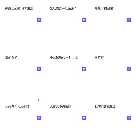
做自己的貓-日常對話
生活需要一點抽象 3
嘎嘎（初登場）
真的兔了
小白貂Roro不想上班
三喵行
小白狐2_社畜日常
文言文必備語錄
社"觸"是種態度