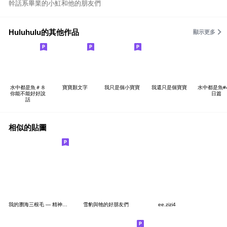
幹話系畢業的小魟和他的朋友們
Huluhulu的其他作品
顯示更多
水中都是魚＃８
寶寶顏文字
我只是個小寶寶
我還只是個寶寶
水中都是魚#4
你能不能好好說
日篇
話
相似的貼圖
我的瀏海三根毛 — 精神狀態篇
雪豹與牠的好朋友們
ee.zizi4