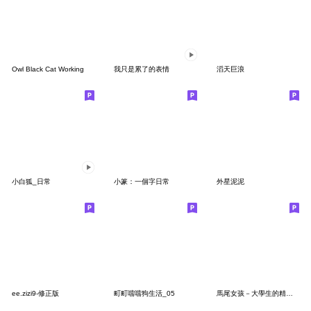
Owl Black Cat Working
我只是累了的表情
滔天巨浪
小白狐_日常
小篆：一個字日常
外星泥泥
ee.zizi9-修正版
町町噹噹狗生活_05
馬尾女孩－大學生的精神狀態