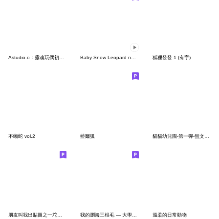
Astudio.o：靈魂玩偶初登場！
Baby Snow Leopard no Stamp
狐狸發發 1 (有字)
不蜥蛇 vol.2
藍爾狐
貓貓幼兒園-第一彈-無文字版
朋友叫我出貼圖之一坨薩摩耶
我的瀏海三根毛 — 大學生可能會需要篇
溫柔的日常動物