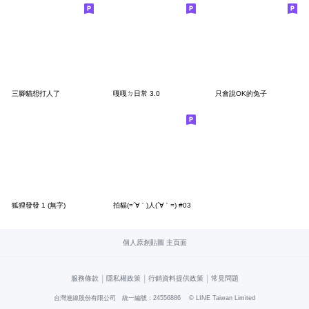
三腳貓想打人了
嘎嘎ㄉ日常 3.0
只會說OK的兔子
狐狸發發 1 (無字)
拍貓(=´∀｀)人(´∀｀=) #03
個人原創貼圖 主頁面
|
|
|
服務條款
隱私權政策
行銷資料提供政策
常見問題
台灣連線股份有限公司 統一編號：24556886
© LINE Taiwan Limited