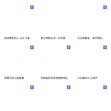
表情豐富的人 sp3 只會說謝謝 (女)
東方神獸出沒—日常篇
大白胖蠢兔：省空間貼圖(中文版)
頹廢日常之超級懶
羽絨兔的毛茸茸變換筆記
小白貂Roro上線中