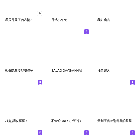
我只是累了的表情2
日常小兔兔
我叫狗吉
軟爛兔想要聖誕禮物
SALAD DAYS(ANNA)
抽象鴒久
椪熊-調皮椪椪！
不蜥蛇 vol.5 (上班篇)
受到宇宙特別眷顧的星星