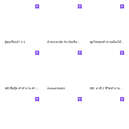
ผู้คุมเรือนจำ V.1
อ้ายบะขะนัด กับ น้องลิ้นจี่ (คำเมือง) 5
พูดไทยทุกคำสาบเมืองได้ยังไง
MD:ฟีลกู๊ด คำทำงาน คำเมือง ภาษาเหนือครับ
Animal Addict
MD: มาดี 2 ชีวิตทำงาน คำเมือง,ภาษาเหนือ