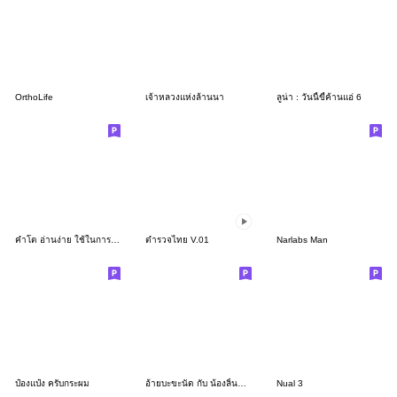
OrthoLife
เจ้าหลวงแห่งล้านนา
ลูน่า : วันนี้ขี้ค้านแอ่ 6
คำโต อ่านง่าย ใช้ในการทำงาน (ครับ)
ตำรวจไทย V.01
Narlabs Man
ป๋องแป๋ง ครับกระผม
อ้ายบะขะนัด กับ น้องลิ้นจี่ (คำเมือง) 1
Nual 3