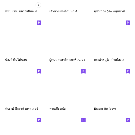
หนุ่มแว่น: แค่รอยยิ้มก็เปลี่ยนโลกได้!
เจ้านางแห่งล้านนา 4
อู้กำเมือง (Ver.หนุ่มซ่าส์ หน้ากวน)
น้องยังไม่ได้นอน
ผู้คุมดายฮาร์ตและเพื่อน V1
กระต่ายดูนี่ : กำเมือง 2
นับเวฟ ตีกราฟ เทรดเดอร์
สาบเมียงเบ้อ
Extern life (boy)