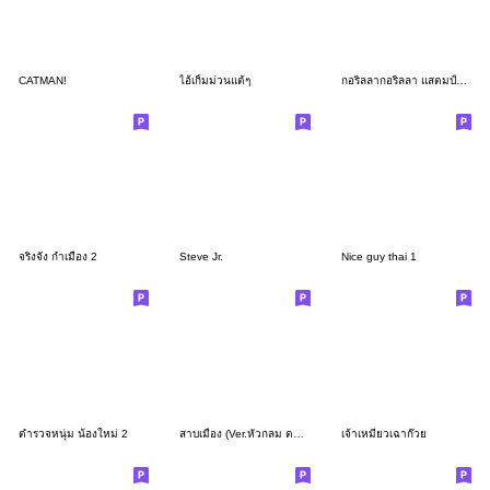
CATMAN!
ไอ้เกิ้มม่วนแต้ๆ
กอริลลากอริลลา แสตมป์ใหญ่
จริงจัง กำเมือง 2
Steve Jr.
Nice guy thai 1
ตำรวจหนุ่ม น้องใหม่ 2
สาบเมือง (Ver.หัวกลม ตาโต)
เจ้าเหมียวเฉาก๊วย