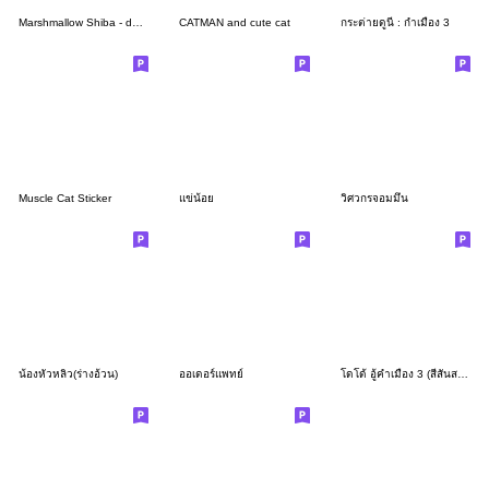
Marshmallow Shiba - damn it! woof!
CATMAN and cute cat
กระต่ายดูนี่ : กำเมือง 3
Muscle Cat Sticker
แข่น้อย
วิศวกรจอมมึน
น้องหัวหลิว(ร่างอ้วน)
ออเดอร์แพทย์
โดโด้ อู้คำเมือง 3 (สีสันสดใส)