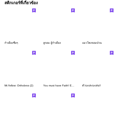
สติกเกอร์ที่เกี่ยวข้อง
กำเมืองชื่อๆ
ลูกอม อู้กำเมือง
แมวโพงจอมป่วน
Mr.Yellow: Orthobros (2)
You must have Faith! Episode 2
ตั๋วบะเล่ะบะเล่น!!