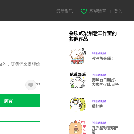
最新資訊
|
願望清單
|
登入
叁玖貳柒創意工作室的
其他作品
波波熊來囉！
做的，讓我們來提醒你
促咪台日幽好-
大家的促咪日語
27
購買
喵的咧
胖胖星球賣萌日
常