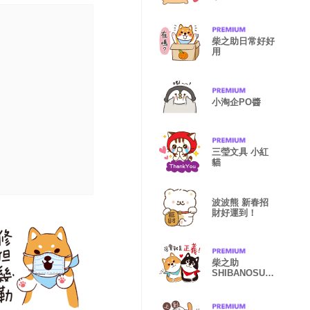
柴之助日常好好
用
小淘企PO醬
三瑩文具 小紅
貓
波波熊 新春招
財好運到！
柴之助
SHIBANOSUK
E