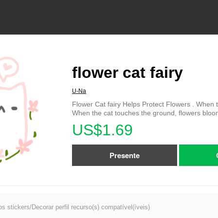
flower cat fairy
U-Na
Flower Cat fairy Helps Protect Flowers . When t
When the cat touches the ground, flowers bloo
US$1.69
Presente
s stickers/Decorar perfil recurso(s) compatível(íveis)