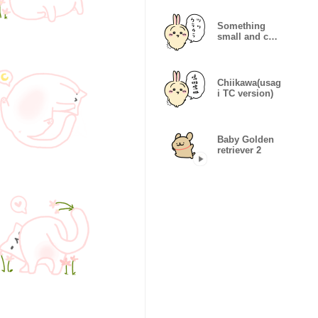
Version
Something
small and cute
(rabbit)
Chiikawa(usag
i TC version)
Baby Golden
retriever 2