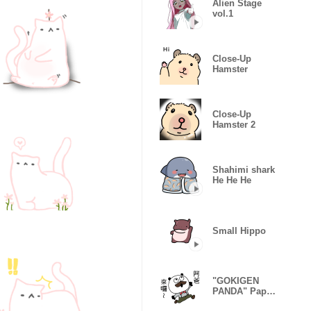
Alien Stage
vol.1
Close-Up
Hamster
Close-Up
Hamster 2
Shahimi shark
He He He
Small Hippo
"GOKIGEN
PANDA" Papa
Taiwan