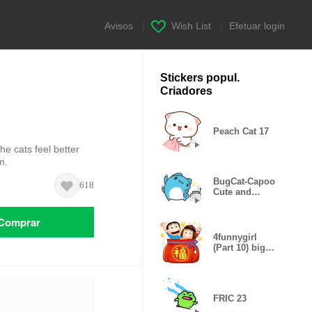
Avisos
|
Wish List
|
Efetuar login
Stickers popul.
Criadores
Peach Cat 17
he cats feel better
m.
BugCat-Capoo
618
Cute and
useful
Comprar
4funnygirl
(Part 10) big
stickers
FRIC 23