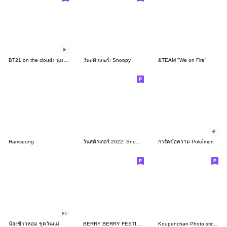
BT21 on the cloud♪ นุ่มนิ่มน่ารัก
วันสติกเกอร์: Snoopy
&TEAM "We on Fire"
Hamseung
วันสติกเกอร์ 2022: Snoopy
การ์ดข้อความ Pokémon
น้องข้าวหอม ชุดวันแม่
BERRY BERRY FESTIVAL by kanahei
Koupenchan Photo sticker