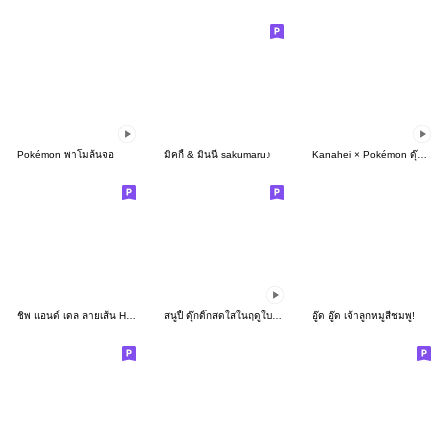
Pokémon พาโมล้นจอ
มิคกี้ & มินนี่ sakumaru♪
Kanahei × Pokémon ดุ๊กดิ๊กกันในวันสบายๆ
ชิพ แอนด์ เดล ลายเส้น Honobono♪
สนูปี้ ดุ๊กดิ๊กสดใสในฤดูใบไม้ผลิ
อู๊ด อู๊ด เจ้าลูกหมูสีชมพู!