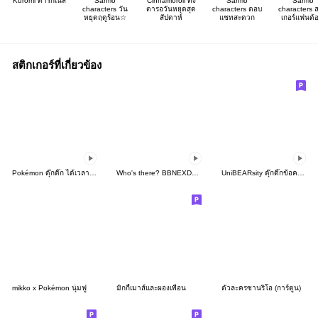
Kuromi ดาร์กเนส
Sanrio
Cinnamoroll ตั้ง
Sanrio
Sanrio
characters วัน
ตารอวันหยุดสุด
characters ตอบ
characters ส
หยุดฤดูร้อน☆
สัปดาห์
แชทสะดวก
เกอร์แฟนด้
สติกเกอร์ที่เกี่ยวข้อง
Pokémon ดุ๊กดิ๊ก ได้เวลาหนี!
Who's there? BBNEXDO! 2
UniBEARsity ดุ๊กดิ๊กข้อความบิ๊กมาก
mikko x Pokémon นุ่มฟู
มิกกี้เมาส์และผองเพื่อน
ตัวละครซานริโอ (การ์ตูน)