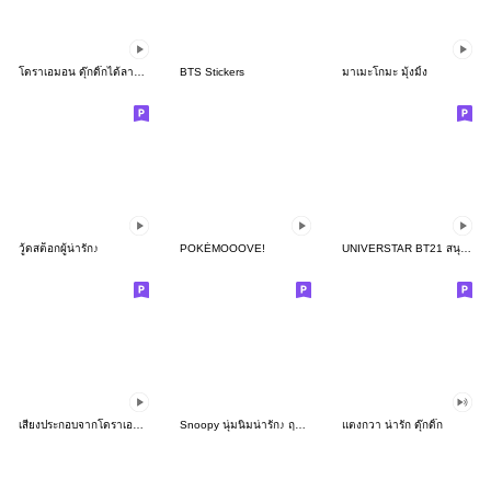
โดราเอมอน ดุ๊กดิ๊กได้ลายเส้นสีเทียน
BTS Stickers
มาเมะโกมะ มุ้งมิ้ง
วู้ดสต็อกผู้น่ารัก♪
POKÉMOOOVE!
UNIVERSTAR BT21 สนุกรับซัมเมอร์
เสียงประกอบจากโดราเอมอน ดุ๊กดิ๊กได้ด้วย
Snoopy นุ่มนิ่มน่ารัก♪ ฤดูใบไม้ผลิอบอุ่น
แตงกวา น่ารัก ดุ๊กดิ๊ก