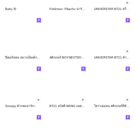
Baby 'B'
Pokémon: Pikachu น่ารักแบบหลุดๆ
UNIVERSTAR BT21 สวีทระดับแม็กซ์
ปีเตอร์แพน อยากเป็นเด็กตลอดไป!
สติกเกอร์ BOYNEXTDOOR
UNIVERSTAR BT21 ตัวจิ๋วผู้น่ารัก
Snoopy ตัวกลมน่ารัก♪
BT21 สวัสดี MANG ถอดหน้ากาก!
โดราเอมอน สติกเกอร์กีฬาดุ๊กดิ๊กได้