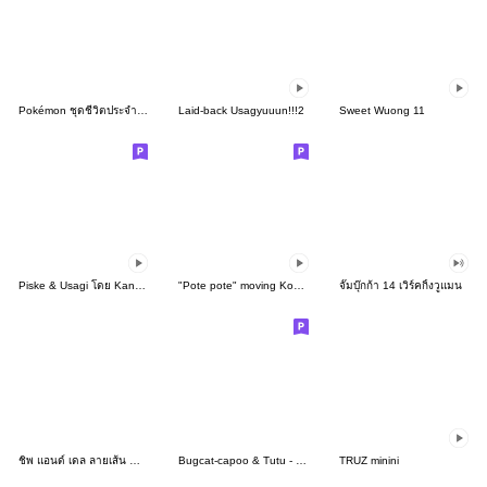
Pokémon ชุดชีวิตประจำวัน 2
Laid-back Usagyuuun!!!2
Sweet Wuong 11
Piske & Usagi โดย Kanahei ดุ๊กดิ๊กน่ารัก
"Pote pote" moving Kobuta-chan
จั๊มบุ๊กก้า 14 เวิร์คกิ้งวูแมน
ชิพ แอนด์ เดล ลายเส้น mofuya♪
Bugcat-capoo & Tutu - big heart
TRUZ minini