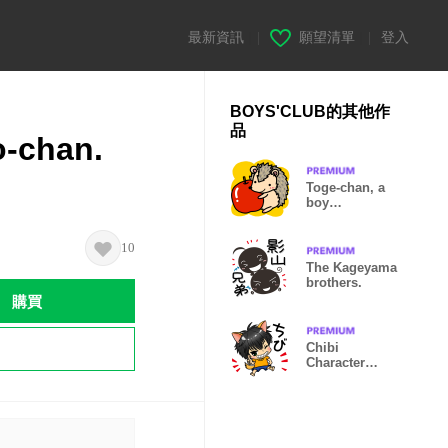
最新資訊
|
願望清單
|
登入
BOYS'CLUB的其他作
品
o-chan.
Toge-chan, a
boy
hedgehog.
10
The Kageyama
brothers.
購買
Chibi
Character
Collection.