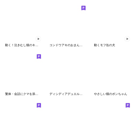
動く！泣きむし猫のキィちゃん
コンドウアキのおまんじゅう犬スタンプ
動くモフ缶の犬
繁体・会話にクマを添えましょう(クマ子18)
ディシディアデュエルムスタンプ Vol.5
やさしい猫のポンちゃん