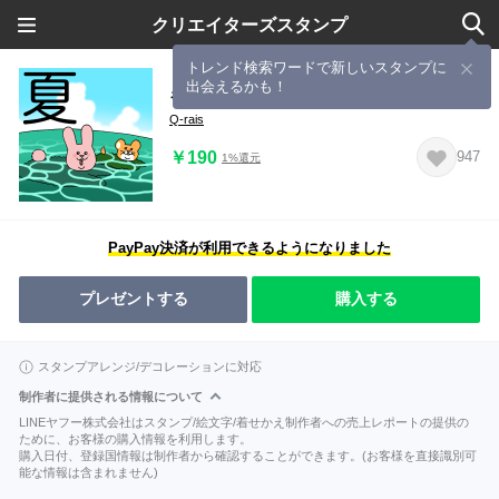
クリエイターズスタンプ
トレンド検索ワードで新しいスタンプに
出会えるかも！
キューライス・サマー・スタンプ
Q-rais
￥190
947
1%還元
PayPay決済が利用できるようになりました
プレゼントする
購入する
スタンプアレンジ/デコレーションに対応
制作者に提供される情報について
LINEヤフー株式会社はスタンプ/絵文字/着せかえ制作者への売上レポートの提供の
ために、お客様の購入情報を利用します。
購入日付、登録国情報は制作者から確認することができます。(お客様を直接識別可
能な情報は含まれません)