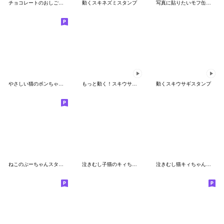
チョコレートのおしごと事典
動くスキネズミスタンプ
写真に貼りたいモフ缶スタンプ
やさしい猫のポンちゃん ３
もっと動く！スキウサギスタンプ
動くスキウサギスタンプ
ねこのぶーちゃんスタンプ11
泣きむし子猫のキィちゃん夏
泣きむし猫キィちゃんとお友だち