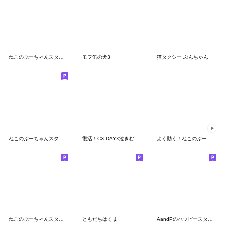
ねこのぶーちゃんスタンプ6
モフ缶の犬3
猫タクシー ぶんちゃん
ねこのぶーちゃんスタンプ3
復活！CX DAY×泣きむし猫のキィちゃん
よく動く！ねこのぶーちゃんスタンプ
ねこのぶーちゃんスタンプ10
ともだちはくま
AandPのハッピースタンプ④