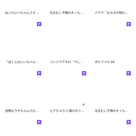
ねこのぶーちゃんスタンプ8
泣きむし子猫のキィちゃん 2
ドラマ「おカネの切れ目が恋のはじまり」
『ぼくとおにいちゃん』アザラシスタンプ
コンドウアキの「でしいりすいぞくかん」
ポケファス 04
怠惰なウサちゃん小さめスタンプ
ヒグチユウコ 猫のボリスアニメスタンプ
泣きむし子猫のキィちゃん