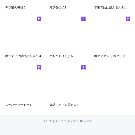
デブ猫の毎日２
モフ缶の犬2
年末年始に使えるスタンプ2025
ポジティブ猫ねむちゃん 3
ともだちはくま５
ポケファス しめゼリフ
スーパーマーモット
会話にクマを添えましょう【番外編６】
クリエイターズスタンプ TOPへ戻る