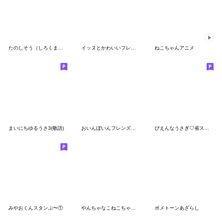
たのしそう（しろくま文字なし）
イッヌとかわいいフレンズの日常。
ねこちゃんアニメ
まいにちゆるうさ3(敬語)
おいんぼいんフレンズ大集合！
ぴえんなうさぎ♡省スペース♡
みやおくんスタンぷ〜①
やんちゃなこねこちゃん5 〜いいこ編〜
ポメトーンあざらし