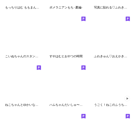
もっちりはむ ももまん（ふんわりピンク）
ポメラニアンもち -夏編-
写真に貼れる♡ふわきゅんのおえかき
こいぬちゃんのスタンプ３
すやはむとおやつの時間
ふわきゅん♡おえかきちたよ3
ねこちゃんとゆかいな仲間
ハムちゃんだいしゅ〜ご〜
うごく！ねこのふうちゃん