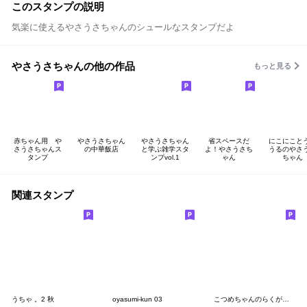
このスタンプの説明
気楽に使えるやさうさちゃんのシュールなスタンプだよ
やさうさちゃんの他の作品
もっと見る
赤ちゃん用 や
やさうさちゃん
やさうさちゃん
省スペースだ
にこにこと
さうさちゃんス
の中華飯店
と学ぶ雑学スタ
よ！やさうさち
うるのやさ
タンプ
ンプvol.1
ゃん
ちゃん
関連スタンプ
うちゃ 。2 秋
oyasumi-kun 03
こつめちゃんのらくがき。(まじのやつ)