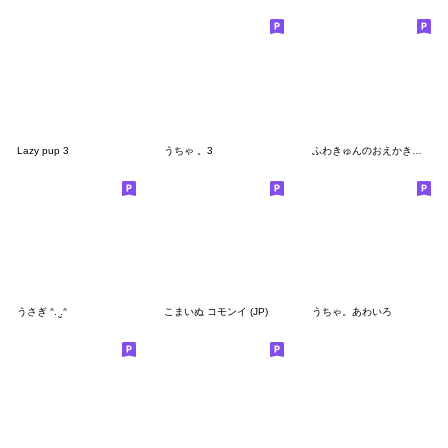
Lazy pup 3
うちゃ 。3
ふわきゅんのおえかき♡にこにこ言葉
うさぎ ᐢ. ̫.ᐢ
こまいぬ コモンイ (JP)
うちゃ。あわいろ