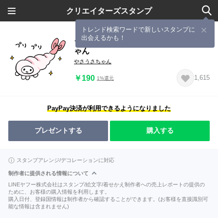
クリエイターズスタンプ
トレンド検索ワードで新しいスタンプに
出会えるかも！
ラフに使える！シュールなやさうさち
ゃん
やさうさちゃん
￥190
1,615
1%還元
PayPay決済が利用できるようになりました
プレゼントする
購入する
スタンプアレンジ/デコレーションに対応
制作者に提供される情報について
LINEヤフー株式会社はスタンプ/絵文字/着せかえ制作者への売上レポートの提供の
ために、お客様の購入情報を利用します。
購入日付、登録国情報は制作者から確認することができます。(お客様を直接識別可
能な情報は含まれません)