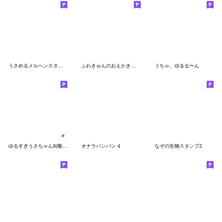
うさめるメルヘンスタンプ
ふわきゅんのおえかき♡おしかちゅ
うちゃ。ゆるる〜ん
ゆるすぎうさちゃん8(敬語)
オナラパンパン 4
なぞの生物スタンプ2