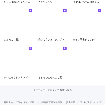
おりこうねこちゃん（丁寧）
うさちゅん♡
すやはむちゃんの文字なしスタンプ
みみねこ（愛）
白いこうさぎスタンプ 2
ゆるい手書きうさぎ☆感情を伝えるスタンプ
白いこうさぎスタンプ 5
すきなひとせんよう夏
クリエイターズスタンプ TOPへ戻る
|
|
|
|
利用規約
プライバシーポリシー
特定商取引法の表記
資金決済法に基づく表示
ヘルプ