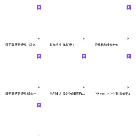
日子還是要過鴨－陽光開朗每一天鴨
鯊魚先生 搞鯊密！
蜜桃貓和小伙伴8
日子還是要過鴨-呱心一下鴨
法鬥皮古-說好的減肥呢(第15彈)
PP mini 小小企鵝-裝飾貼2