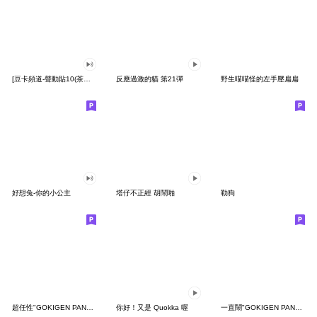
[豆卡頻道-聲動貼10(茶寶丸日常篇)
反應過激的貓 第21彈
野生喵喵怪的左手壓扁扁
好想兔-你的小公主
塔仔不正經 胡鬧啪
勒狗
超任性"GOKIGEN PANDA" 台灣版
你好！又是 Quokka 喔
一直鬧"GOKIGEN PANDA" 台灣版