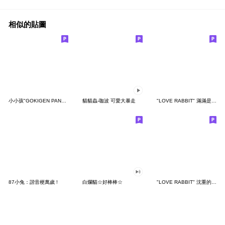
相似的貼圖
小小孩"GOKIGEN PANDA" 台灣版
貓貓蟲-咖波 可愛大暴走
"LOVE RABBIT" 滿滿是愛 台灣版
87小兔：諧音梗萬歲 !
白爛貓☆好棒棒☆
"LOVE RABBIT" 沈重的愛 台灣版