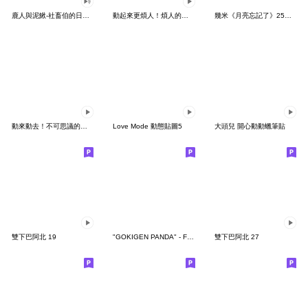
鹿人與泥鰍-社畜伯的日常有聲貼圖
動起來更煩人！煩人的貓咪3
幾米《月亮忘記了》25周年 x 晴天P莉
動來動去！不可思議的寶可夢貼圖
Love Mode 動態貼圖5
大頭兒 開心動動蠟筆貼
雙下巴阿北 19
"GOKIGEN PANDA" - Feeling / global
雙下巴阿北 27