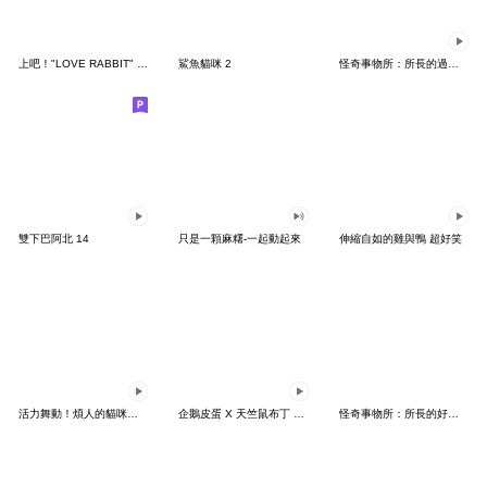
上吧！"LOVE RABBIT" 台灣版
鯊魚貓咪 2
怪奇事物所：所長的過度繁殖
雙下巴阿北 14
只是一顆麻糬-一起動起來
伸縮自如的雞與鴨 超好笑
活力舞動！煩人的貓咪★迷你版 2
企鵝皮蛋 X 天竺鼠布丁 有點厭世
怪奇事物所：所長的好日子要來力