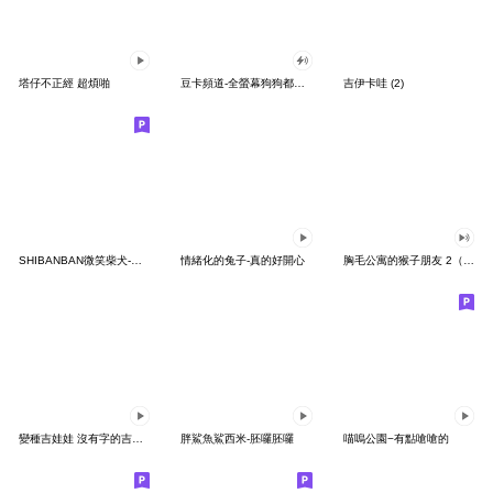
塔仔不正經 超煩啪
豆卡頻道-全螢幕狗狗都沒你上班累
吉伊卡哇 (2)
SHIBANBAN微笑柴犬-廢柴寶寶日常
情緒化的兔子-真的好開心
胸毛公寓的猴子朋友 2（有聲動態）
變種吉娃娃 沒有字的吉娃娃
胖鯊魚鯊西米-胚囉胚囉
喵嗚公園−有點嗆嗆的