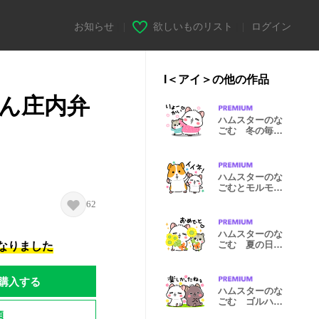
お知らせ
|
欲しいものリスト
|
ログイン
I＜アイ＞の他の作品
ん庄内弁
ハムスターのな
ごむ 冬の毎日
スタンプ
ハムスターのな
ごむとモルモッ
ト達
62
ハムスターのな
ごむ 夏の日常
になりました
スタンプ
購入する
ハムスターのな
ごむ ゴルハム
のお友達
題