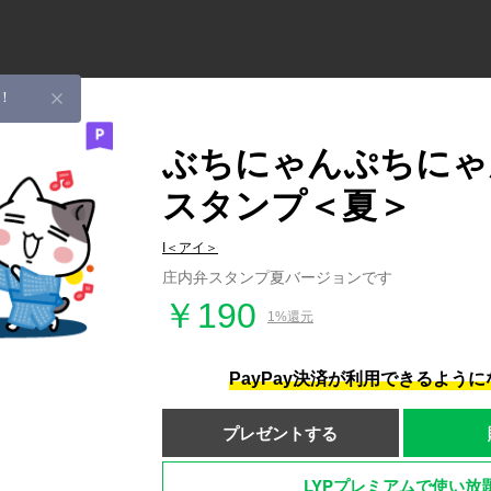
！
ぶちにゃんぷちにゃ
スタンプ＜夏＞
I＜アイ＞
庄内弁スタンプ夏バージョンです
￥190
1%還元
PayPay決済が利用できるよう
プレゼントする
LYPプレミアムで使い放