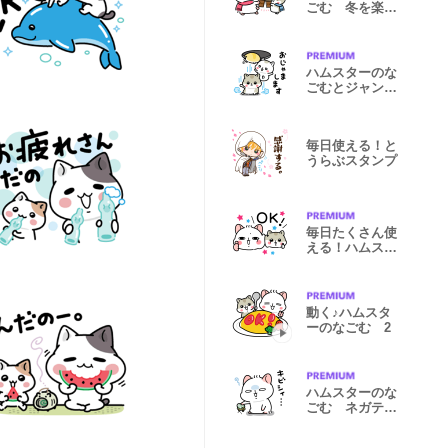
ごむ 冬を楽し
むスタンプ
ハムスターのな
ごむとジャンガ
リアンズ
毎日使える！と
うらぶスタンプ
毎日たくさん使
える！ハムスタ
ーのなごむ
動く♪ハムスタ
ーのなごむ 2
ハムスターのな
ごむ ネガティ
ブスタンプ