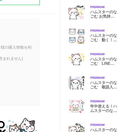
ハムスターのな
ごむ お気持ち
スタンプ
ハムスターのな
ごむ 動く！お
顔の絵文字
客様の購入情報を利
含まれません)
ハムスターのな
ごむ LINEス
タンプの日 2
ハムスターのな
ごむ 敬語入り
日常スタンプ
年中使える！ハ
ムスターのなご
む
ハムスターのな