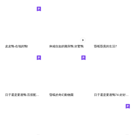
皮皮鴨-在地的鴨!
伸縮自如的雞與鴨 好驚鴨
昏呱昏貴的生活7
日子還是要過鴨-百搭配件鴨
昏呱的奇幻動物園
日子還是要過鴨74-好好喔都有曖昧大象