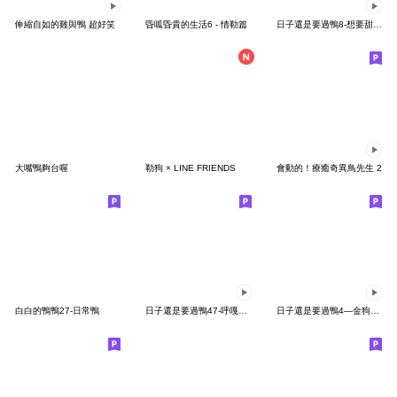
伸縮自如的雞與鴨 超好笑
昏呱昏貴的生活6 - 情勒篇
日子還是要過鴨8-想要甜甜的戀愛鴨
大嘴鴨夠台喔
勒狗 × LINE FRIENDS
會動的！療癒奇異鳥先生 2
白白的鴨鴨27-日常鴨
日子還是要過鴨47-呼嘎蝦嘎
日子還是要過鴨4—金狗背鴨