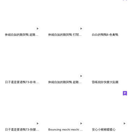
伸縮自如的雞與鴨 超雞愛你鴨
伸縮自如的雞與鴨 打鬧日常
白白的鴨鴨8-色禽鴨
日子還是要過鴨73-你有看到我的鼻子嗎？
伸縮自如的雞與鴨 超雞省空間
昏呱祝你快樂大貼圖
日子還是要過鴨73-快樂小鴨鴨
Bouncing mochi mochi ducks2
安心小豬豬暖暖心