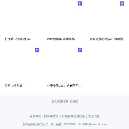
打拋豬♡情緒化口味
白白的鴨鴨38-壞壞鴨
昏呱昏貴的生活4 - 致敬篇
莎莉（特別篇）
化學小黑\(ϋ)/♩第❸彈 可能忘了的有機化學
個人原創貼圖 主頁面
|
|
|
服務條款
隱私權政策
行銷資料提供政策
常見問題
台灣連線股份有限公司 統一編號：24556886
© LINE Taiwan Limited