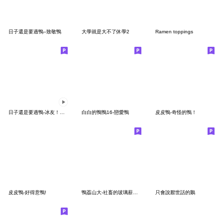
日子還是要過鴨–致敬鴨
大學就是大不了休學2
Ramen toppings
日子還是要過鴨-冰友！哩賀鴨！
白白的鴨鴨16-戀愛鴨
皮皮鴨-奇怪的鴨！
皮皮鴨-好得意鴨!
鴨荔山大-社畜的玻璃薪篇【什麼神獸村】
只會說厭世話的鵝