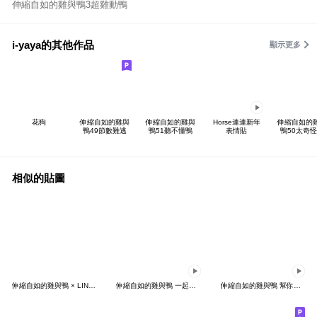
伸縮自如的雞與鴨3超雞動鴨
i-yaya的其他作品
顯示更多
花狗
伸縮自如的雞與
伸縮自如的雞與
Horse連連新年
伸縮自如的
鴨49節數難逃
鴨51聽不懂鴨
表情貼
鴨50太奇
相似的貼圖
伸縮自如的雞與鴨 × LINE FRIENDS 練肖話
伸縮自如的雞與鴨 一起來運動
伸縮自如的雞與鴨 幫你通一通