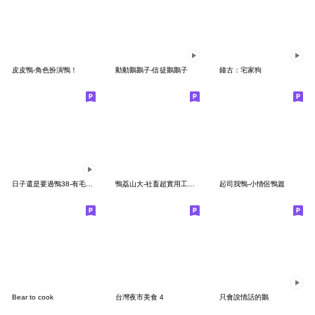
皮皮鴨-角色扮演鴨！
動動鵝鵝子-信徒鵝鵝子
鐘古：宅家狗
日子還是要過鴨38-有毛病鴨！
鴨荔山大-社畜超實用工作回覆 [什麼神獸村]
起司我鴨-小情侶鴨篇
Bear to cook
台灣夜市美食 4
只會說情話的鵝