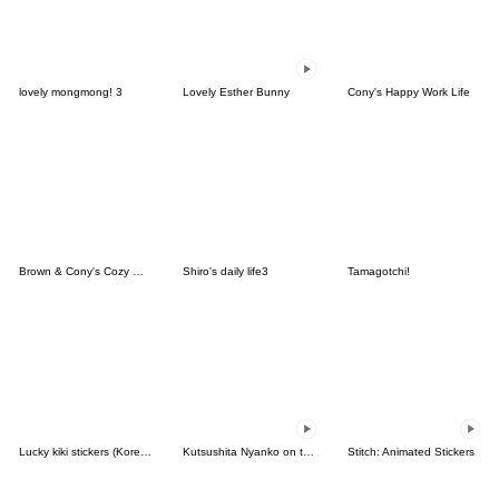
lovely mongmong! 3
Lovely Esther Bunny
Cony's Happy Work Life
Brown & Cony's Cozy Winter Date
Shiro's daily life3
Tamagotchi!
Lucky kiki stickers (Korean&Japanese)
Kutsushita Nyanko on the Move
Stitch: Animated Stickers