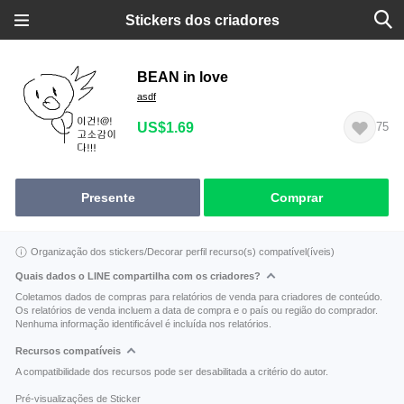
Stickers dos criadores
BEAN in love
asdf
US$1.69
75
Presente
Comprar
Organização dos stickers/Decorar perfil recurso(s) compatível(íveis)
Quais dados o LINE compartilha com os criadores?
Coletamos dados de compras para relatórios de venda para criadores de conteúdo.
Os relatórios de venda incluem a data de compra e o país ou região do comprador.
Nenhuma informação identificável é incluída nos relatórios.
Recursos compatíveis
A compatibilidade dos recursos pode ser desabilitada a critério do autor.
Pré-visualizações de Sticker