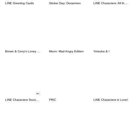
LINE Greeting Cards
Sticker Day: Doraemon
LINE Characters: All the Love
Brown & Cony's Lovey Dovey Date
Moon: Mad Angry Edition
Yotsuba & !
LINE Characters Sound Off!
FRIC
LINE Characters in Love!