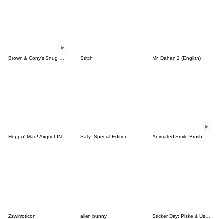
Brown & Cony's Snug Winter Date
Stitch
Mr. Dahan 2 (English)
Hoppin' Mad! Angry LINE Characters
Sally: Special Edition
Animated Smile Brush
Zzwimoticon
alien bunny
Sticker Day: Piske & Usagi