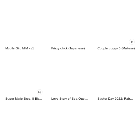
Mobile Girl, MiM - v1
Frizzy chick (Japanese)
Couple doggy 5 (Maltese)
Super Mario Bros. 8-Bit Stickers
Love Story of Sea Otter Couple 2.0
Sticker Day 2022: Rabbit and Bear 100%