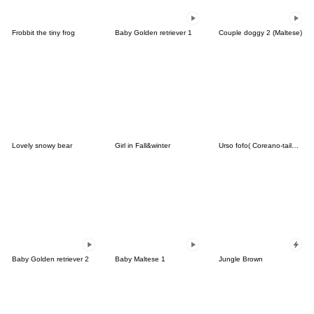
Frobbit the tiny frog
Baby Golden retriever 1
Couple doggy 2 (Maltese)
Lovely snowy bear
Girl in Fall&winter
Urso fofo( Coreano-tailandês)
Baby Golden retriever 2
Baby Maltese 1
Jungle Brown