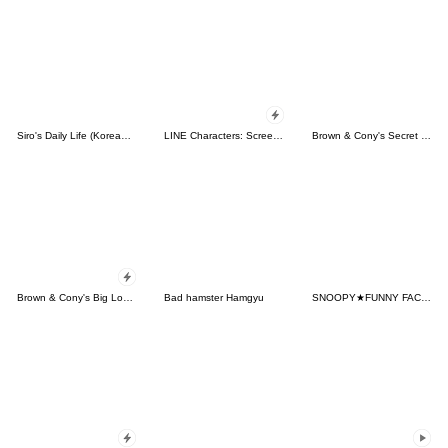
Siro's Daily Life (Korean&Japanese)
LINE Characters: Screen Hogs
Brown & Cony's Secret Date!
Brown & Cony's Big Love Stickers
Bad hamster Hamgyu
SNOOPY★FUNNY FACES