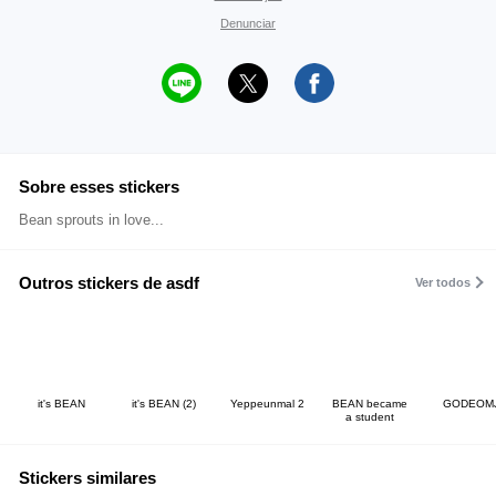
Denunciar
Sobre esses stickers
Bean sprouts in love...
Outros stickers de asdf
Ver todos
it's BEAN
it's BEAN (2)
Yeppeunmal 2
BEAN became
GODEOMJ
a student
Stickers similares