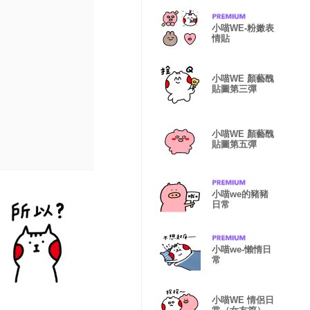
小喵WE-粉嫩表
情貼
小喵WE 顏藝醜
貼圖第三彈
小喵WE 顏藝醜
貼圖第五彈
小喵we的豬豬
日常
小喵we-懶惰日
常
小喵WE 情侶日