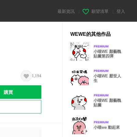
最新資訊
|
願望清單
|
登入
WEWE的其他作品
小喵WE 顏藝醜
貼圖第四彈
1,194
小喵WE 厭世人
生
購買
小喵WE 顏藝醜
貼圖
小喵we 動起來