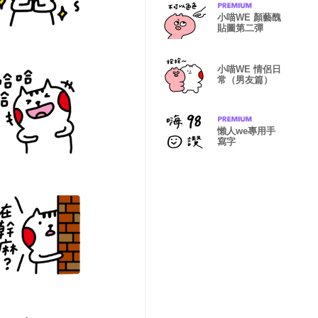
小喵WE 顏藝醜
貼圖第二彈
小喵WE 情侶日
常（男友篇）
懶人we專用手
寫字