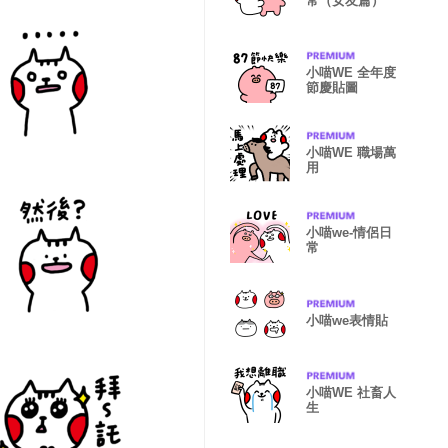
常（女友篇）
小喵WE 全年度
節慶貼圖
小喵WE 職場萬
用
小喵we-情侶日
常
小喵we表情貼
小喵WE 社畜人
生