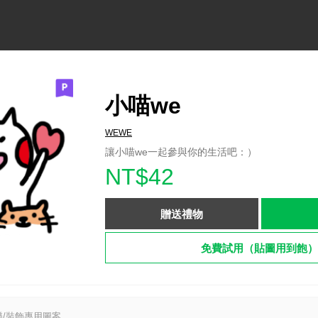
小喵we
WEWE
讓小喵we一起參與你的生活吧：）
NT$42
贈送禮物
免費試用（貼圖用到飽）
/裝飾專用圖案