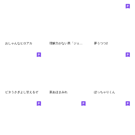
おしゃんなヒロアカ
理解力がない男「ジェームズ」
夢うつつ2
ピタうさぎよし甘えるぞ
新あほまみれ
ぽっちゃりくん