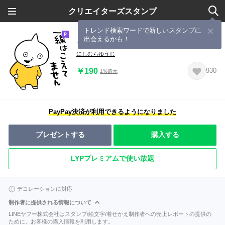
クリエイターズスタンプ
トレンド検索ワードで新しいスタンプに
出会えるかも！
うざめの生き物
にしむらゆうじ
￥190
930
1%還元
PayPay決済が利用できるようになりました
プレゼントする
購入する
LYPプレミアムで使い放題
デコレーションに対応
制作者に提供される情報について
LINEヤフー株式会社はスタンプ/絵文字/着せかえ制作者への売上レポートの提供の
ために、お客様の購入情報を利用します。