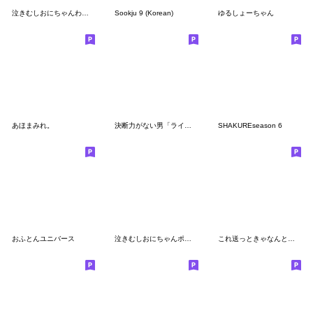
泣きむしおにちゃんわがまま
Sookju 9 (Korean)
ゆるしょーちゃん
あほまみれ。
決断力がない男「ライアン」
SHAKUREseason 6
おふとんユニバース
泣きむしおにちゃんポジティブ
これ送っときゃなんとかなる(仮)