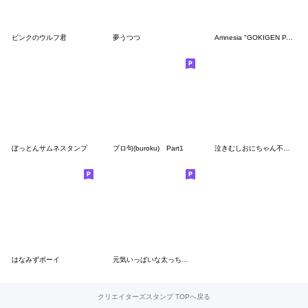
ピンクのウルフ君
夢うつつ
Amnesia "GOKIGEN PANDA" Taiwan Version
ぼっとんサムネスタンプ
ブロ句(buroku) Part1
泣きむしおにちゃん不器用
はなみずボーイ
元気いっぱいな太っちょうさぎ
クリエイターズスタンプ TOPへ戻る