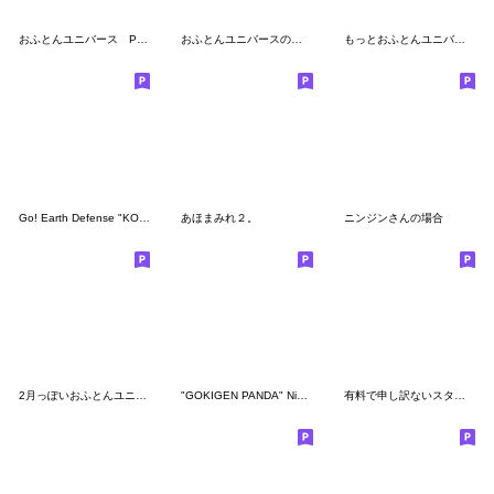
おふとんユニバース Pose!
おふとんユニバースの関西弁講座
もっとおふとんユニバースの夏
Go! Earth Defense "KONEZUMI" Taiwan Ver.
あほまみれ２。
ニンジンさんの場合
2月っぽいおふとんユニバース
"GOKIGEN PANDA" Ninja Taiwan Ver.
有料で申し訳ないスタンプ