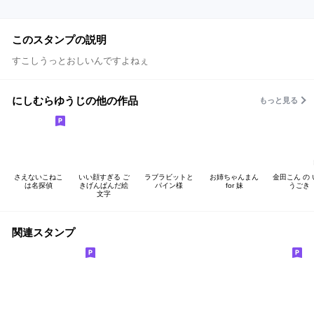
このスタンプの説明
すこしうっとおしいんですよねぇ
にしむらゆうじの他の作品
もっと見る
さえないこねこ
いい顔すぎる ご
ラブラビットと
お姉ちゃんまん
金田こん の
は名探偵
きげんぱんだ絵
パイン様
for 妹
うごき
文字
関連スタンプ