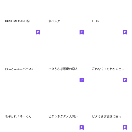
KUSOMEGANE⑤
米パンダ
LEXs
おふとんユニバース2
ピタうさぎ悪魔の恋人
言わなくてもわかると思ってるよスタンプ
モギとれ！峰田くん
ピタうさぎダメ人間シンプル
ピタうさぎ会話に困った時