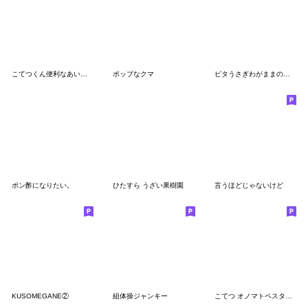
こてつくん便利なあいづちアニメ絵スタンプ
ポップなクマ
ピタうさぎわがままの極み
ポン酢になりたい。
ひたすら うざい果樹園
言うほどじゃないけど
KUSOMEGANE②
組体操ジャンキー
こてつ オノマトペスタンプ