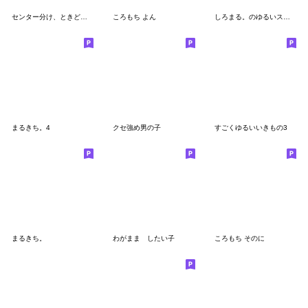
センター分け、ときどき猫
ころもち よん
しろまる。のゆるいスタンプ12
まるきち。4
クセ強め男の子
すごくゆるいいきもの3
まるきち。
わがまま したい子
ころもち そのに