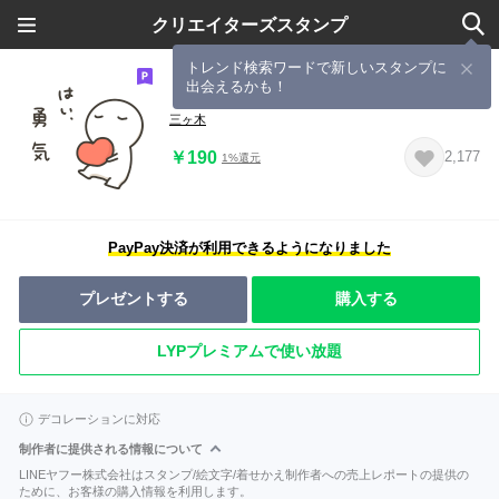
クリエイターズスタンプ
トレンド検索ワードで新しいスタンプに
出会えるかも！
しろもちもち
三ヶ木
￥190
2,177
1%還元
PayPay決済が利用できるようになりました
プレゼントする
購入する
LYPプレミアムで使い放題
デコレーションに対応
制作者に提供される情報について
LINEヤフー株式会社はスタンプ/絵文字/着せかえ制作者への売上レポートの提供の
ために、お客様の購入情報を利用します。