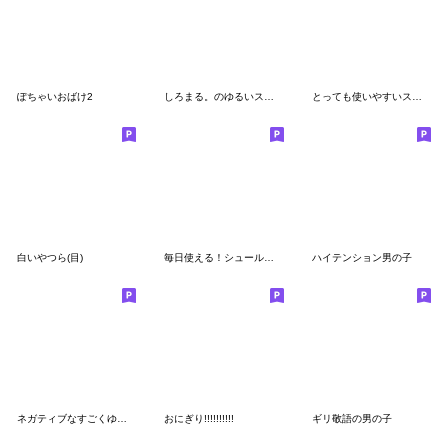
ぽちゃいおばけ2
しろまる。のゆるいスタンプ3
とっても使いやすいスタンプたち５
白いやつら(目)
毎日使える！シュールでゆる〜い人
ハイテンション男の子
ネガティブなすごくゆるいいきもの
おにぎり!!!!!!!!!!
ギリ敬語の男の子