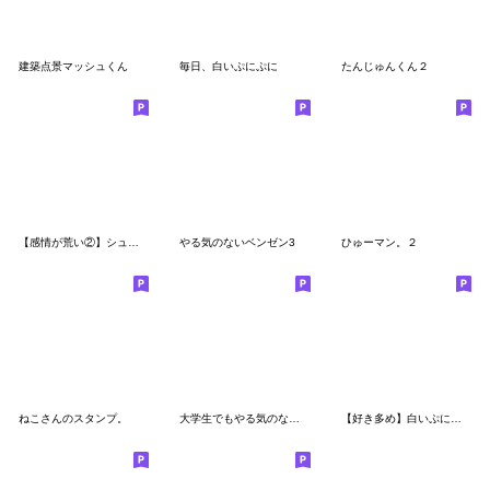
建築点景マッシュくん
毎日、白いぷにぷに
たんじゅんくん２
【感情が荒い②】シュールな小さい奴
やる気のないベンゼン3
ひゅーマン。２
ねこさんのスタンプ。
大学生でもやる気のないベンゼン
【好き多め】白いぷにぷに