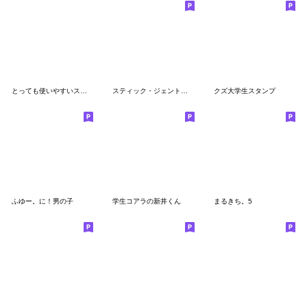
とっても使いやすいスタンプたち４
スティック・ジェントルマン
クズ大学生スタンプ
ふゆー。に！男の子
学生コアラの新井くん
まるきち。5