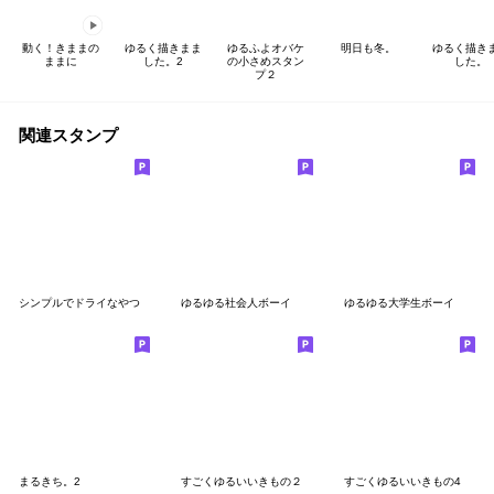
動く！きままの
ゆるく描きまま
ゆるふよオバケ
明日も冬。
ゆるく描き
ままに
した。2
の小さめスタン
した。
プ２
関連スタンプ
シンプルでドライなやつ
ゆるゆる社会人ボーイ
ゆるゆる大学生ボーイ
まるきち。2
すごくゆるいいきもの２
すごくゆるいいきもの4