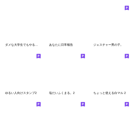
ダメな大学生でもやる気のないベンゼン2
あなたに日常報告
ジェスチャー男の子。
ゆるい人向けスタンプ2
塩だいふくまる。2
ちょっと使える白マル 2