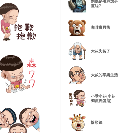
到底是殭屍還是
薑絲?
咖啡寶貝熊
大叔失智了
大叔的享樂生活
小乖小花(小花
調皮搗蛋鬼)
慘頸錄