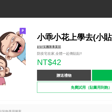
小乖小花上學去(小貼
好好笑團隊事業部
防疫宅在家,全體一起傳貼貼!!
NT$42
贈送禮物
免費試用（貼圖用到飽）
/裝飾專用圖案