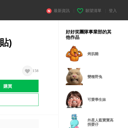
最新資訊
|
願望清單
|
登入
好好笑團隊事業部的其
他作品
貼)
烤肌雞
158
變種野兔
購買
可愛學生妹
外星人藍寶寶高
拐嬰仔