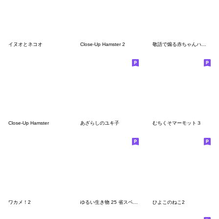
イヌオとネコオ
Close-Up Hamster 2
敬語で煽る赤ちゃんハムスター
Close-Up Hamster
あざらしのユキ子
むちくそマーモット３
ワカメ！2
ゆるい生き物 25 省スペース
ひよこのねこ2