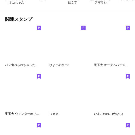
ネコちゃん
絵文字
アザラシ
関連スタンプ
パン食べられちゃった！ゆるゆるクレヨン編
ひよこのねこ3
毛玉犬 オータムハッスル編
毛玉犬 ウィンターホリデー編
ワカメ！
ひよこのねこ(色なし)