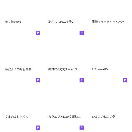
モフ缶の犬3
あざらしのユキ子2
剛腕！うさぎちゃんパパ
冬だよ！のりお先生
絶対に死なないハムスター2匹目
FCham #05
くまのよしおくん
カラエブとにかく躍動感スタンプ
ひよこのねこの冬