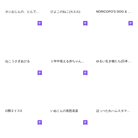
ホシおじんの、とんでもねぇ奴がしぶてぇ時
ひよこのねこ(カエル)
NORICOPO'S DOG & HAMU-chan
ねこうさぎあひる
１年中使える赤ちゃんハムスター
ゆるい生き物たち(日本語２)
O脚ヌイス3
いぬくんの喜怒哀楽
ほっぺたれハムスタマキチェのスタンプ