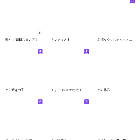
動く！NUISスタンプ！
キンクマ犬３
怠惰なウサちゃん小さめスタンプ
どら焼きの子
くまっぽいいのちたち
ハム坊③