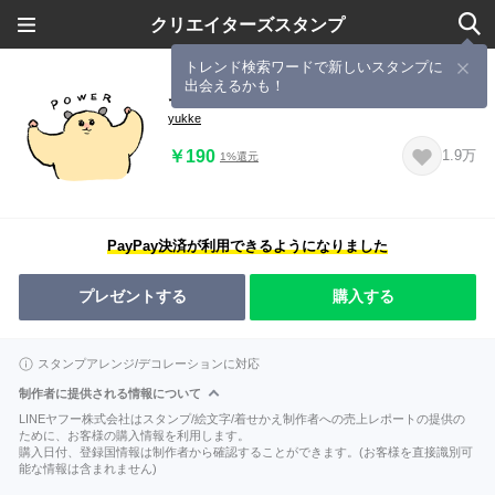
クリエイターズスタンプ
トレンド検索ワードで新しいスタンプに
出会えるかも！
ムキムキのハムちゃん
yukke
￥190
1.9万
1%還元
PayPay決済が利用できるようになりました
プレゼントする
購入する
スタンプアレンジ/デコレーションに対応
制作者に提供される情報について
LINEヤフー株式会社はスタンプ/絵文字/着せかえ制作者への売上レポートの提供の
ために、お客様の購入情報を利用します。
購入日付、登録国情報は制作者から確認することができます。(お客様を直接識別可
能な情報は含まれません)