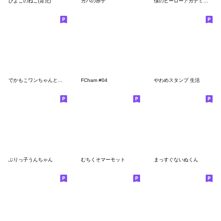
ひよこのねこ(育児)
カバの赤子
僕のヒーローアカデミア×くまのまーくん
でかもこワンちゃんとの暮らし（年末寄り）
FCham #04
やわめスタンプ 生活
ぶりっ子うんちゃん
むちくそマーモット
まっすぐないぬくん