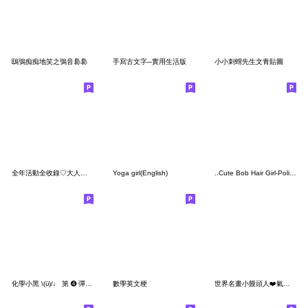
鴟鴞痴痴地笑之鴞音裊裊
手寫古文字─實用生活版
小小刺蝟先生文青貼圖
全年活動全收錄♡大人少女風
Yoga girl(English)
..Cute Bob Hair Girl-Polite Style-..
化學小黑 \(ϋ)/♩ 第 ➍ 彈 學過的普通化學
數學英文梗
世界名畫小饅頭人❤️氣質款萬用日常3