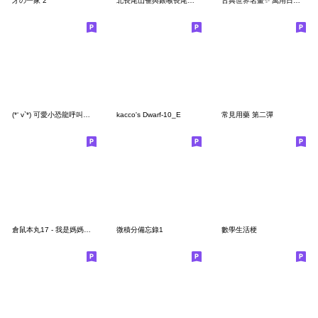
牙の一家 2
北長尾山雀與銀喉長尾山雀11
古典世界名畫✨ 萬用日常與傲嬌問候
(*‘ v`*) 可愛小恐龍呼叫兒子
kacco's Dwarf-10_E
常見用藥 第二彈
倉鼠本丸17 - 我是媽媽篇(媽專用)
微積分備忘錄1
數學生活梗