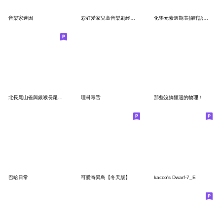
音樂家迷因
彩虹愛家兒童音樂劇經典角色貼圖
化學元素週期表招呼語第二波
北長尾山雀與銀喉長尾山雀6(冬天&全年）
理科毒舌
那些沒搞懂過的物理！
巴哈日常
可愛奇異鳥【冬天版】
kacco's Dwarf-7_E