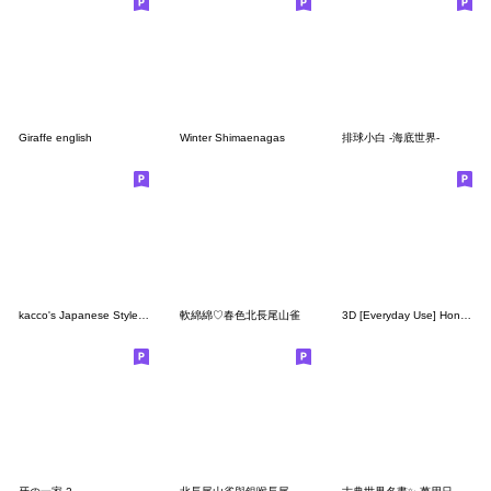
Giraffe english
Winter Shimaenagas
排球小白 -海底世界-
kacco's Japanese Style (English)
軟綿綿♡春色北長尾山雀
3D [Everyday Use] Honorifics