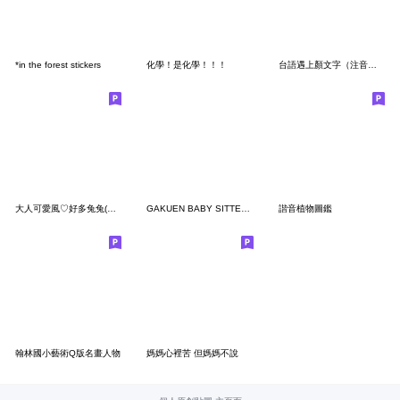
*in the forest stickers
化學！是化學！！！
台語遇上顏文字（注音版）
大人可愛風♡好多兔兔(大字報)
GAKUEN BABY SITTERS
諧音植物圖鑑
翰林國小藝術Q版名畫人物
媽媽心裡苦 但媽媽不說