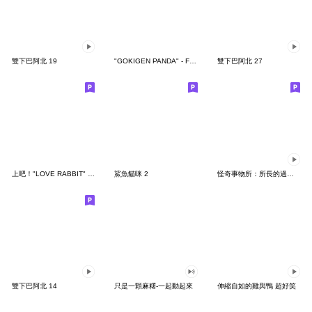
雙下巴阿北 19
"GOKIGEN PANDA" - Feeling / global
雙下巴阿北 27
上吧！"LOVE RABBIT" 台灣版
鯊魚貓咪 2
怪奇事物所：所長的過度繁殖
雙下巴阿北 14
只是一顆麻糬-一起動起來
伸縮自如的雞與鴨 超好笑