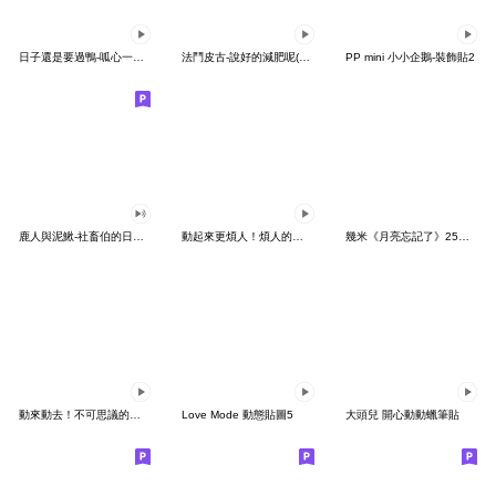
日子還是要過鴨-呱心一下鴨
法鬥皮古-說好的減肥呢(第15彈)
PP mini 小小企鵝-裝飾貼2
鹿人與泥鰍-社畜伯的日常有聲貼圖
動起來更煩人！煩人的貓咪3
幾米《月亮忘記了》25周年 x 晴天P莉
動來動去！不可思議的寶可夢貼圖
Love Mode 動態貼圖5
大頭兒 開心動動蠟筆貼