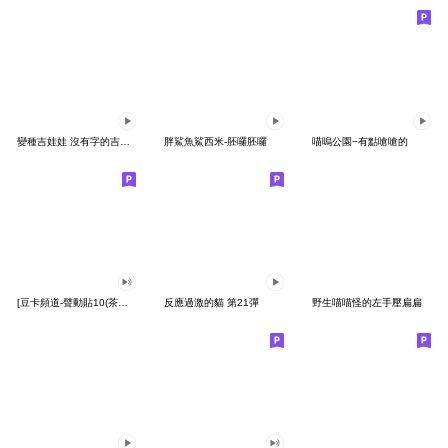
變種吉娃娃 沒有字的吉娃娃
胖鯊魚鯊西米-胚囉胚囉
喵嗚公園−有點嗆嗆的
[豆卡頻道-聲動貼10(茶寶丸日常篇)
反應過激的貓 第21彈
野生喵喵怪的左手壓扁扁