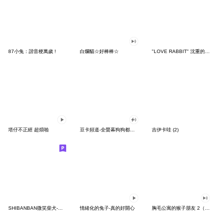
87小兔：諧音梗萬歲 !
白爛貓☆好棒棒☆
"LOVE RABBIT" 沈重的愛 台灣版
塔仔不正經 超煩啪
豆卡頻道-全螢幕狗狗都沒你上班累
吉伊卡哇 (2)
SHIBANBAN微笑柴犬-廢柴寶寶日常
情緒化的兔子-真的好開心
胸毛公寓的猴子朋友 2（有聲動態）