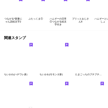
つながる*新妻に
ぶたっくま①
ハムぞーの日常
プリッとおじさ
ハムぞーと
ゃん語絵文字2
①つながる絵文
ん6
しょ
字付き
関連スタンプ
ちいかわ(ハチワレ多)
ちいかわ(モモンガ多)
たまごっちのプチプチおみせっち