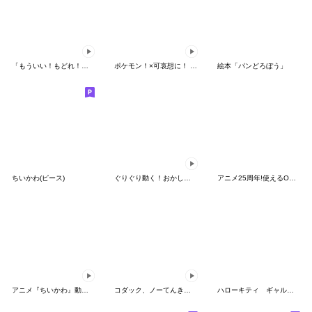
「もういい！もどれ！ピカチュウ！」
ポケモン！×可哀想に！ ムチっとスタンプ
絵本「パンどろぼう」
ちいかわ(ピース)
ぐりぐり動く！おかしなポケモンスタンプ
アニメ25周年!使えるONE PIECEスタンプ
アニメ『ちいかわ』動くLINEスタンプ vol.2
コダック、ノーてんきに悩み中！
ハローキティ ギャルバイブス♡