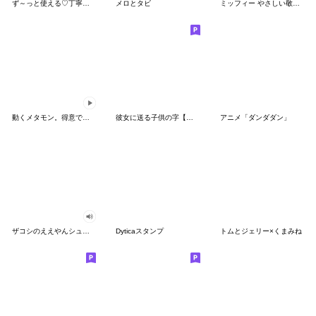
ず～っと使える♡丁寧な敬語お辞儀スタンプ
メロとタビ
ミッフィー やさしい敬語スタンプ
動くメタモン。得意でも苦手でもへんしん！
彼女に送る子供の字【カップル・彼氏】
アニメ「ダンダダン」
ザコシのええやんシューシュースタンプ
Dyticaスタンプ
トムとジェリー×くまみね