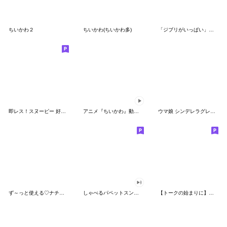
ちいかわ２
ちいかわ(ちいかわ多)
「ジブリがいっぱい」スタンプ
即レス！スヌーピー 好印象な長文スタンプ
アニメ『ちいかわ』動くLINEスタンプ vol.1
ウマ娘 シンデレラグレイ かんたんオグリ
ず～っと使える♡ナチュラルガール
しゃべるパペットスンスン（HAPPY）
【トークの始まりに】ゆるカワ♪スヌーピー