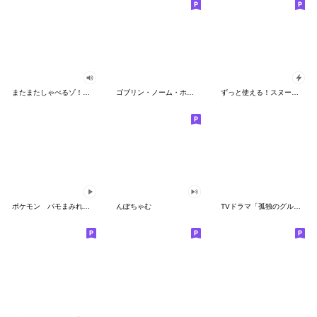
またまたしゃべるゾ！クレヨンしんちゃん
ゴブリン・ノーム・ホーン
ずっと使える！スヌーピーのグリーティング
ポケモン パモまみれスタンプ
んぽちゃむ
TVドラマ「孤独のグルメ」