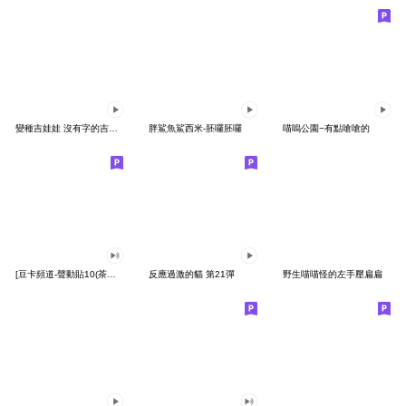
變種吉娃娃 沒有字的吉娃娃
胖鯊魚鯊西米-胚囉胚囉
喵嗚公園−有點嗆嗆的
[豆卡頻道-聲動貼10(茶寶丸日常篇)
反應過激的貓 第21彈
野生喵喵怪的左手壓扁扁