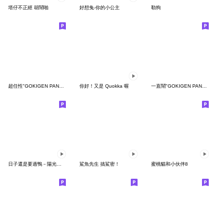
塔仔不正經 胡鬧啪
好想兔-你的小公主
勒狗
超任性"GOKIGEN PANDA" 台灣版
你好！又是 Quokka 喔
一直鬧"GOKIGEN PANDA" 台灣版
日子還是要過鴨－陽光開朗每一天鴨
鯊魚先生 搞鯊密！
蜜桃貓和小伙伴8