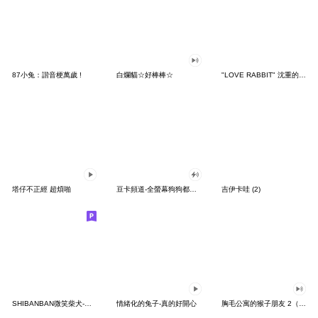
87小兔：諧音梗萬歲 !
白爛貓☆好棒棒☆
"LOVE RABBIT" 沈重的愛 台灣版
塔仔不正經 超煩啪
豆卡頻道-全螢幕狗狗都沒你上班累
吉伊卡哇 (2)
SHIBANBAN微笑柴犬-廢柴寶寶日常
情緒化的兔子-真的好開心
胸毛公寓的猴子朋友 2（有聲動態）