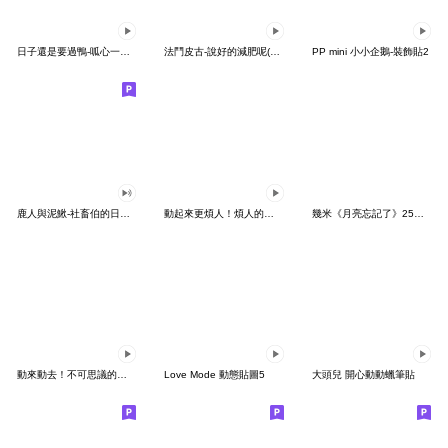
日子還是要過鴨-呱心一下鴨
法鬥皮古-說好的減肥呢(第15彈)
PP mini 小小企鵝-裝飾貼2
鹿人與泥鰍-社畜伯的日常有聲貼圖
動起來更煩人！煩人的貓咪3
幾米《月亮忘記了》25周年 x 晴天P莉
動來動去！不可思議的寶可夢貼圖
Love Mode 動態貼圖5
大頭兒 開心動動蠟筆貼