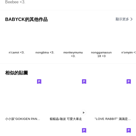
Beebee <3.
BABYCK的其他作品
顯示更多
n'carrot <3.
nongbina <3.
monkeymumu
nonggamaoun
n'omyim <
<3.
18 <3
相似的貼圖
小小孩"GOKIGEN PANDA" 台灣版
貓貓蟲-咖波 可愛大暴走
"LOVE RABBIT" 滿滿是愛 台灣版