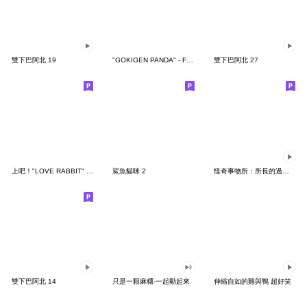
雙下巴阿北 19
"GOKIGEN PANDA" - Feeling / global
雙下巴阿北 27
上吧！"LOVE RABBIT" 台灣版
鯊魚貓咪 2
怪奇事物所：所長的過度繁殖
雙下巴阿北 14
只是一顆麻糬-一起動起來
伸縮自如的雞與鴨 超好笑