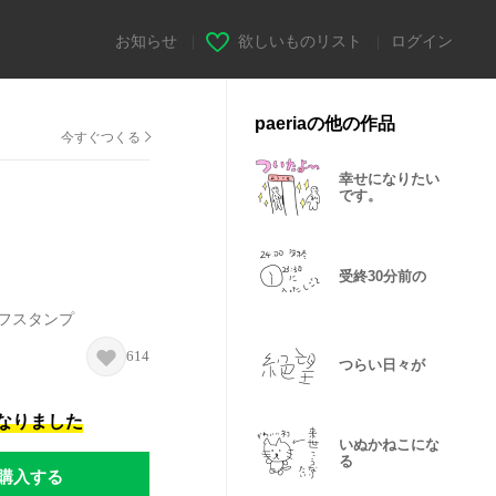
お知らせ
|
欲しいものリスト
|
ログイン
paeriaの他の作品
今すぐつくる
幸せになりたい
です。
受終30分前の
イフスタンプ
614
つらい日々が
になりました
いぬかねこにな
る
購入する