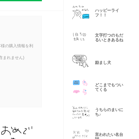
ハッピーライ
フ！！
文字打つのもだ
るいときあるね
客様の購入情報を利
含まれません)
励まし犬
どこまでもつい
てくる
うちらのまいに
ち♪
言われたい名台