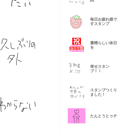
詞
毎日お疲れ様で
すスタンプ
素晴らしい休日
を
幸せスタン
プ！！
スタンプつくり
ました！
たんとうとゥチ