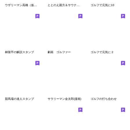
ウザリーマン高橋（仮）２
ととのえ親方＆サウナ師匠のサウナスタンプ
ゴルフで元気に10
林陵平の解説スタンプ
劇画 ゴルファー
ゴルフで元気に２
競馬場の達人スタンプ
サラリーマン金太郎(漫画)
ゴルフの打ち合わせ