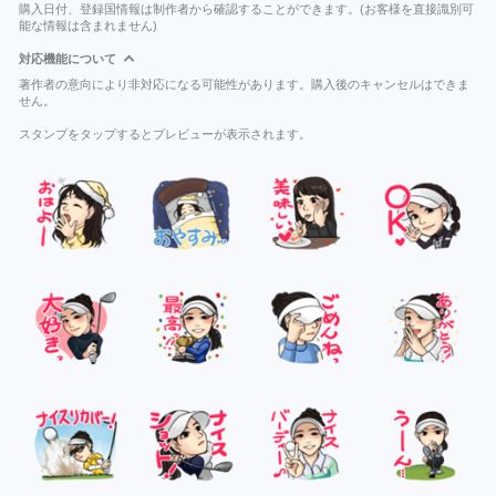
購入日付、登録国情報は制作者から確認することができます。(お客様を直接識別可
能な情報は含まれません)
対応機能について
著作者の意向により非対応になる可能性があります。購入後のキャンセルはできま
せん。
スタンプをタップするとプレビューが表示されます。