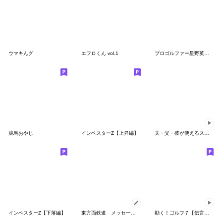
ウマキんグ
エフロくん vol.1
プロゴルファー星野英正のスタンプ
競馬おやじ
インベスターZ【上昇編】
夫・父・彼が使えるスタンプ～夏編～
インベスターZ【下落編】
東方面鉄道 メッセージスタンプ
動く！ゴルフ７【伝言附箋】