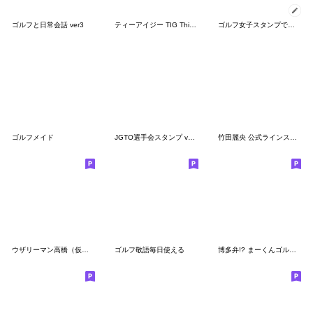
ゴルフと日常会話 ver3
ティーアイジー TIG This is Golf
ゴルフ女子スタンプです。
ゴルフメイド
JGTO選手会スタンプ vol.2
竹田麗央 公式ラインスタンプ
ウザリーマン高橋（仮）３
ゴルフ敬語毎日使える
博多弁!? まーくんゴルフスタンプ