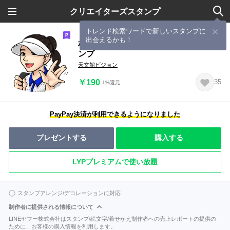
クリエイターズスタンプ
トレンド検索ワードで新しいスタンプに
出会えるかも！
柏原明日架（カシワバラアスカ）スタ
ンプ
天文館ビジョン
￥190
35
1%還元
PayPay決済が利用できるようになりました
プレゼントする
購入する
LYPプレミアムで使い放題
スタンプアレンジ/デコレーションに対応
制作者に提供される情報について
LINEヤフー株式会社はスタンプ/絵文字/着せかえ制作者への売上レポートの提供の
ために、お客様の購入情報を利用します。