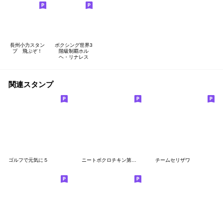
長州小力スタン
ボクシング世界3
プ 飛ぶぞ！
階級制覇ホル
ヘ・リナレス
関連スタンプ
ゴルフで元気に５
ニートボクロチキン第２弾
チームセリザワ