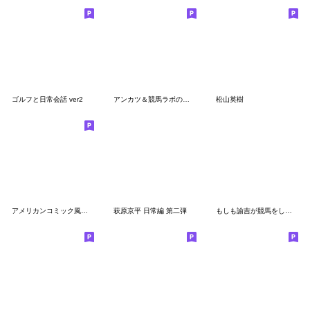
ゴルフと日常会話 ver2
アンカツ＆競馬ラボのケイバ熱中スタンプ
松山英樹
アメリカンコミック風サウナスタンプ Vol.1
萩原京平 日常編 第二弾
もしも諭吉が競馬をしたら２