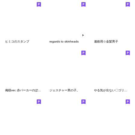
ヒミコのスタンプ
regards to skinheads
連絡用☆金髪男子
俺様ver. 赤パーカーのぽっちゃりboy③
ジェスチャー男の子。
やる気が出ない〇ゴリラのスタンプ