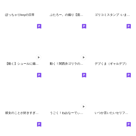
ぽっちゃりboyの日常
ぶたろー。の煽り【面白い・ブタ・ギャグ】
ゴリコミスタンプ -いま何してる？-
【動く】シュールに煽るゴリラの夏
動く！関西弁ゴリラの連絡スタンプ
デブくま（ギャルデブ）
彼女のことが好きすぎる束縛クマさん
うごく！ねおなーでぃーぼーい
いつか言いたいセリフ（子供）