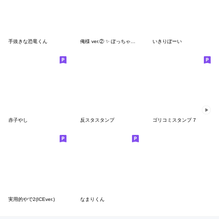
手抜きな恐竜くん
俺様 ver.② ✨ ぽっちゃりboyの日常
いきりぼーい
赤子やし
反スタスタンプ
ゴリコミスタンプ 7
実用的やで2(ICEver.)
なまりくん