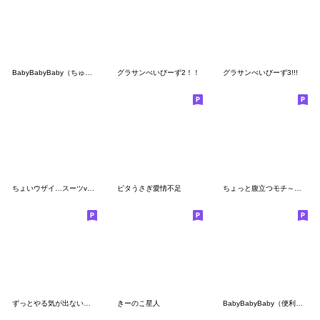
BabyBabyBaby（ちゅきちゅき大ちゅき）
グラサンべいびーず2！！
グラサンべいびーず3!!!
ちょいウザイ…スーツver. ぽっちゃりboy
ピタうさぎ愛情不足
ちょっと腹立つモチ～平～
ずっとやる気が出ない〇ゴリラのスタンプ
きーのこ星人
BabyBabyBaby（便利なバブみ2）