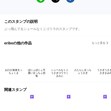
このスタンプの説明
ぶっ飛んでるシュールなミニゴリラのスタンプです。
eriboの他の作品
もっと見る
お口が達者太っ
ぽにょぽにょ可
シュールなミニ
人たらし太っち
うさぎうさ
ちょくま
愛い太っちょ恐
うさぎゴリラく
ょうさぎ
さぎまみ
竜
まわに
関連スタンプ