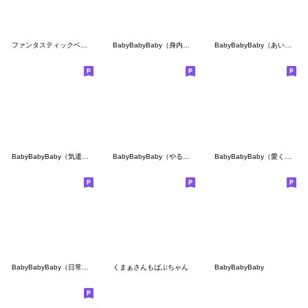
ファンタスティックベイビー1
BabyBabyBaby（身内のバブみ）
BabyBabyBaby（あいづち）
BabyBabyBaby（気遣い）
BabyBabyBaby（やる気ゼロ）
BabyBabyBaby（愛くるしい）
BabyBabyBaby（日常のバブみ）
くまぁさんもばぶちゃん
BabyBabyBaby