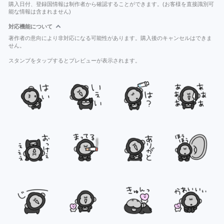
購入日付、登録国情報は制作者から確認することができます。(お客様を直接識別可
能な情報は含まれません)
対応機能について
著作者の意向により非対応になる可能性があります。購入後のキャンセルはできま
せん。
スタンプをタップするとプレビューが表示されます。