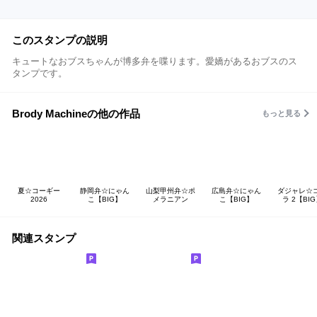
このスタンプの説明
キュートなおブスちゃんが博多弁を喋ります。愛嬌があるおブスのス
タンプです。
Brody Machineの他の作品
もっと見る
夏☆コーギー
静岡弁☆にゃん
山梨甲州弁☆ポ
広島弁☆にゃん
ダジャレ☆
2026
こ【BIG】
メラニアン
こ【BIG】
ラ 2【BI
関連スタンプ