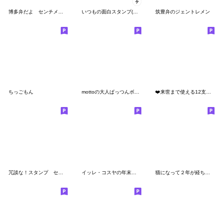
博多弁だよ センチメンタルガール
いつもの面白スタンプ(年末年始2025)
筑豊弁のジェントレメン
ちっごもん
mottoの大人ぱっつんボブ♡日常
❤️来世まで使える12支入りクソ年賀❤️再販
冗談な！スタンプ センチメンタルガール
イッレ・コスヤの年末年始乗り切りスタンプ
猫になって２年が経ちました