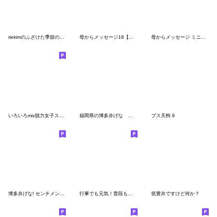
riekimのふざけた季節のスタンプ。お正月等
母からメッセージ18【梅雨〜夏】
母からメッセージ ミニ！6【冬】
いろいろmix脱力女子スタンプ
福岡県の博多弁げな センチメンタルガール
ブス天狗 9
博多弁げな! センチメンタルガール
行事でも元気！普段も元気！スタンプ
筑豊弁ですけど何か？