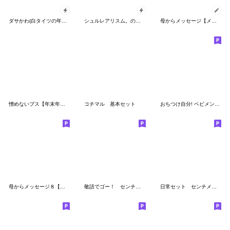
ダサかわ(白タイツの年末年始)
シュルレアリスム。のお正月
母からメッセージ【メッセージスタンプ冬】
憎めないブス【年末年始編】
コチマル 基本セット
おちつけ自分! ベビメンタルCAT
母からメッセージ８【クリスマス・お正月】
敬語でゴー！ センチメンタルバニー
日常セット センチメンタルガール