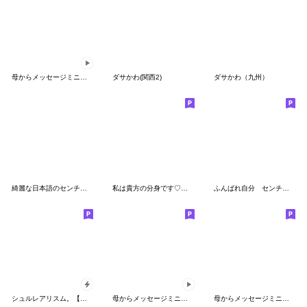
母からメッセージミニ動く![食物ダジャレ]
ダサかわ(関西2)
ダサかわ（九州）
綺麗な日本語のセンチメンタルガール
私は貴方の分身です♡年末年始♡18金♡再販
ふんばれ自分 センチメンタルガール
シュルレアリスム。【年初め】
母からメッセージミニ動く！【自分に甘く】
母からメッセージミニ！【防犯】