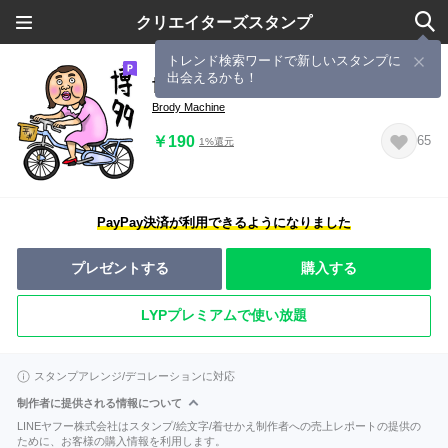
クリエイターズスタンプ
トレンド検索ワードで新しいスタンプに
出会えるかも！
博多弁ブス
Brody Machine
￥190
65
1%還元
PayPay決済が利用できるようになりました
プレゼントする
購入する
LYPプレミアムで使い放題
スタンプアレンジ/デコレーションに対応
制作者に提供される情報について
LINEヤフー株式会社はスタンプ/絵文字/着せかえ制作者への売上レポートの提供の
ために、お客様の購入情報を利用します。