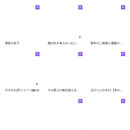
博多の女子
飛び出す★小さいおじさん【お正月相撲】
新年のご挨拶と感謝の気持ち
ダサかわ(芋ジャージ編14)
マル星人の毎日使えるスタンプ
父のつぶやき11【冬のイベント編】