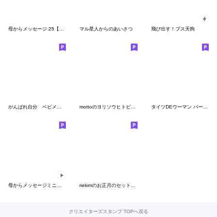
母からメッセージ 25【でかい文字】
マル星人からのあいさつ
飛び出す！ブス天狗
がんばれ自分 ベビメンタルCAT
mottoのヨリソウヒトビト♡デカ文字3
タイツDEウーマン パート３
母からメッセージミニ動く！6【挨拶】
riekimのお正月のセットパック
クリエイターズスタンプ TOPへ戻る