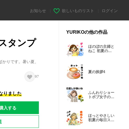
お知らせ
|
欲しいものリスト
|
ログイン
YURIKOの他の作品
スタンプ
ほのぼの主婦と
ねこ 初夏の毎
日スタンプ
ばかりです。暑い夏、
夏の挨拶4
97
ふんわりショー
になりました
トボブ女子の心
地よい毎日
購入する
ほっとやさしい
初夏の毎日スタ
題
ンプ