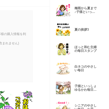
梅雨から夏まで
♪子猫といっし
ょ
夏の挨拶3
客様の購入情報を利
含まれません)
ほっと和む主婦
の毎日スタンプ
白ネコのやさし
い毎日
子猫といっしょ
ゆるかわ毎日ス
タンプ♪
シニアのやさし