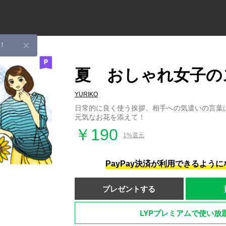
！
夏 おしゃれ女子の
YURIKO
日常的に良く使う挨拶、相手への気遣いの言葉
元気なお花を添えて！
￥190
1%還元
PayPay決済が利用できるよう
プレゼントする
LYPプレミアムで使い放