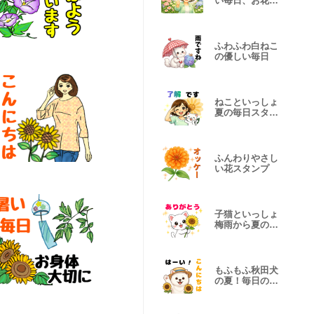
い毎日、お花に
囲まれて
ふわふわ白ねこ
の優しい毎日
ねこといっしょ
夏の毎日スタン
プ
ふんわりやさし
い花スタンプ
子猫といっしょ
梅雨から夏の毎
日スタンプ
もふもふ秋田犬
の夏！毎日の癒
やしスタンプ