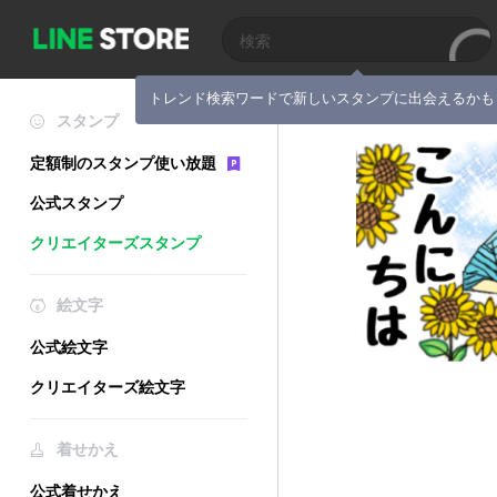
トレンド検索ワードで新しいスタンプに出会えるかも
スタンプ
定額制のスタンプ使い放題
公式スタンプ
クリエイターズスタンプ
絵文字
公式絵文字
クリエイターズ絵文字
着せかえ
公式着せかえ