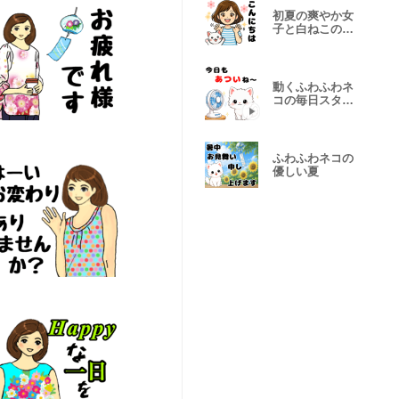
初夏の爽やか女
子と白ねこの毎
日
動くふわふわネ
コの毎日スタン
プ
ふわふわネコの
優しい夏