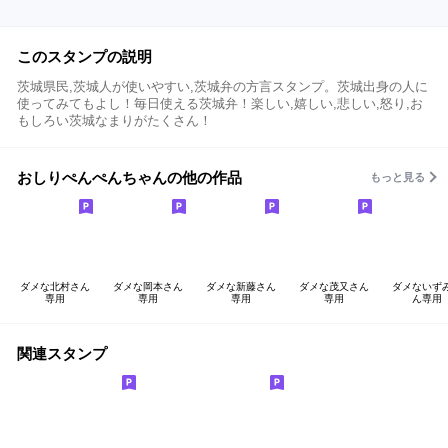
このスタンプの説明
茨城県民,茨城人が使いやすい,茨城弁の方言スタンプ。茨城出身の人に
使ってみてもよし！毎日使える茨城弁！楽しい,嬉しい,悲しい,怒り,お
もしろい茨城なまりがたくさん！
おしりぺんぺんちゃんの他の作品
もっと見る
ダメな北村さん
ダメな岡本さん
ダメな新藤さん
ダメな茂又さん
ダメないず
専用
専用
専用
専用
ん専用
関連スタンプ