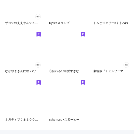
ザコシのええやんシューシュースタンプ
Dyticaスタンプ
トムとジェリー×くまみね
なかやまきんに君 パワー!!スタンプ
心伝わる♡可愛すぎない大人の長文スタンプ
劇場版『チェンソーマン レゼ篇』
ネガティブくま１００％ 憂鬱な一日
sakumaru×スヌーピー