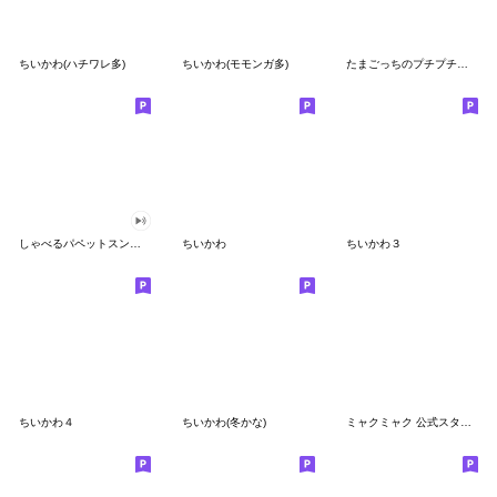
ちいかわ(ハチワレ多)
ちいかわ(モモンガ多)
たまごっちのプチプチおみせっち
しゃべるパペットスンスン
ちいかわ
ちいかわ３
ちいかわ４
ちいかわ(冬かな)
ミャクミャク 公式スタンプ第２弾