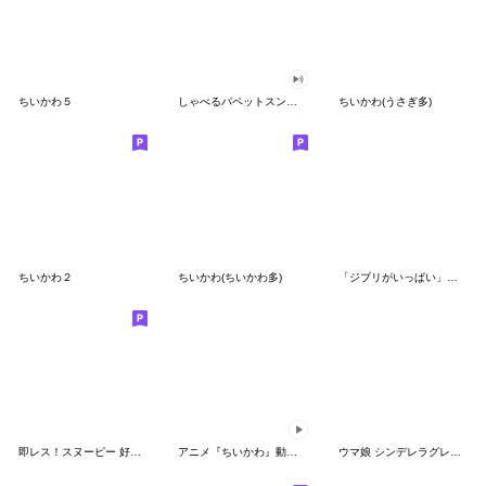
ちいかわ５
しゃべるパペットスンスン（GOOD）
ちいかわ(うさぎ多)
ちいかわ２
ちいかわ(ちいかわ多)
「ジブリがいっぱい」スタンプ
即レス！スヌーピー 好印象な長文スタンプ
アニメ『ちいかわ』動くLINEスタンプ vol.1
ウマ娘 シンデレラグレイ かんたんオグリ