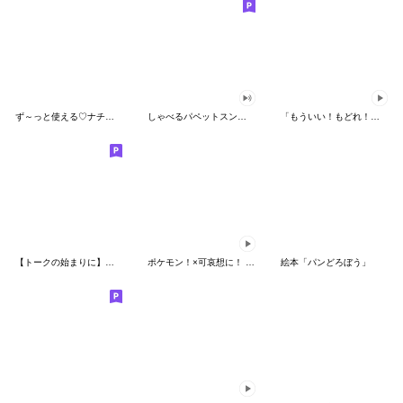
ず～っと使える♡ナチュラルガール
しゃべるパペットスンスン（HAPPY）
「もういい！もどれ！ピカチュウ！」
【トークの始まりに】ゆるカワ♪スヌーピー
ポケモン！×可哀想に！ ムチっとスタンプ
絵本「パンどろぼう」