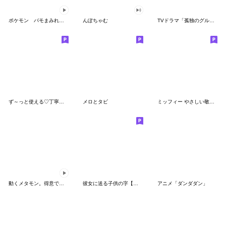
ポケモン パモまみれスタンプ
んぽちゃむ
TVドラマ「孤独のグルメ」
ず～っと使える♡丁寧な敬語お辞儀スタンプ
メロとタビ
ミッフィー やさしい敬語スタンプ
動くメタモン。得意でも苦手でもへんしん！
彼女に送る子供の字【カップル・彼氏】
アニメ「ダンダダン」