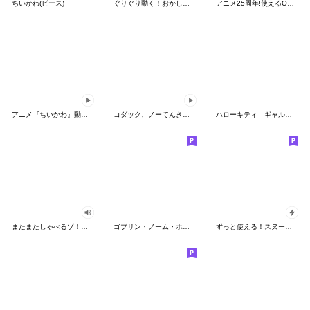
ちいかわ(ピース)
ぐりぐり動く！おかしなポケモンスタンプ
アニメ25周年!使えるONE PIECEスタンプ
アニメ『ちいかわ』動くLINEスタンプ vol.2
コダック、ノーてんきに悩み中！
ハローキティ ギャルバイブス♡
またまたしゃべるゾ！クレヨンしんちゃん
ゴブリン・ノーム・ホーン
ずっと使える！スヌーピーのグリーティング