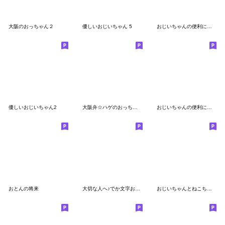
大阪のおっちゃん２
優しいおじいちゃん 5
おじいちゃんの便利に毎日使える言葉２
優しいおじいちゃん2
大阪弁☆ハゲのおっちゃん！
おじいちゃんの便利に毎日使える言葉
おとんの将来
大切な人へ♪でか文字おじいちゃん
おじいちゃんとねこちゃん